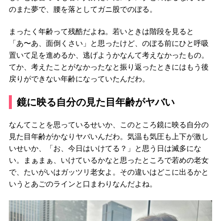
のまた夢で、腰を落としてガニ股でのぼる。
まったく年齢って残酷だよね。若いときは階段を見ると
「あ〜あ、面倒くさい」と思ったけど、のぼる前にひと呼吸
置いて足を進めるか、逃げようかなんて考えなかったもの。
てか、考えたことがなかったなと振り返ったときにはもう後
戻りができない年齢になっていたんだわ。
鏡に映る自分の見た目年齢がヤバい
なんてことを思っているせいか、このところ鏡に映る自分の
見た目年齢がかなりヤバいんだわ。気温も気圧も上下が激し
いせいか、「お、今日はいけてる？」と思う日は滅多にな
い。まぁまぁ、いけているかなと思ったところで若めの老女
で、たいがいはガッツリ老女よ。その違いはどこに出るかと
いうとあごのラインと口まわりなんだよね。