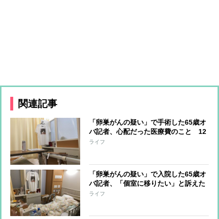
関連記事
「卵巣がんの疑い」で手術した65歳オ
バ記者、心配だった医療費のこと 12
日間の入院で負担額は？
ライフ
「卵巣がんの疑い」で入院した65歳オ
バ記者、「個室に移りたい」と訴えた
時に看護師がピシャリと言った言葉
ライフ