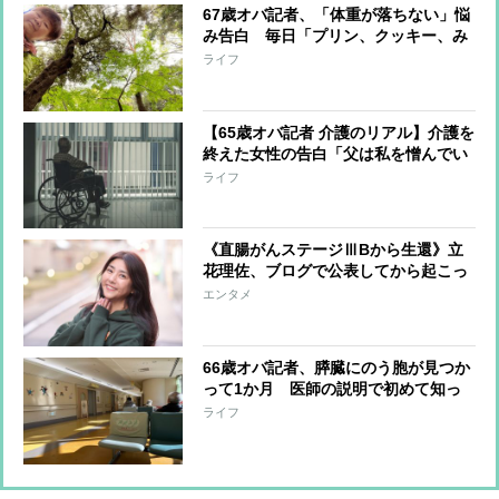
67歳オバ記者、「体重が落ちない」悩
み告白 毎日「プリン、クッキー、み
たらし団子…」からどうやって“砂糖
ライフ
断ち”をしたのか？
【65歳オバ記者 介護のリアル】介護を
終えた女性の告白「父は私を憎んでい
た」 父娘の関係はなぜ“崩壊”したの
ライフ
か
《直腸がんステージⅢBから生還》立
花理佐、ブログで公表してから起こっ
たこと「思い出すだけで泣きそう」
エンタメ
66歳オバ記者、膵臓にのう胞が見つか
って1か月 医師の説明で初めて知っ
た「意外な真相」
ライフ