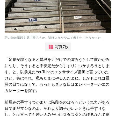
若い時は階段を見て登ろうか、逃げようかなんて考えたことなかった
写真7枚
「足腰が弱くなると階段を足だけでのぼろうとして前かがみ
になり、そうすると不安定だから手すりにつかまろうとしま
す」と、以前見たYouTubeのエクササイズ講師は言っていた
けど、実はそれ、私もたまにやるんだよね。しかもこれは最
悪の日ではなくて、もっともダメな日はエレベーターかエス
カレーターを探す。
前屈みの手すりつかまりは階段をのぼろうという気力がある
日でまだマシなのよ。それより調子がいいときは手すりな
し。とは言っても若い人みたいにスタスタとのぼるなんて夢