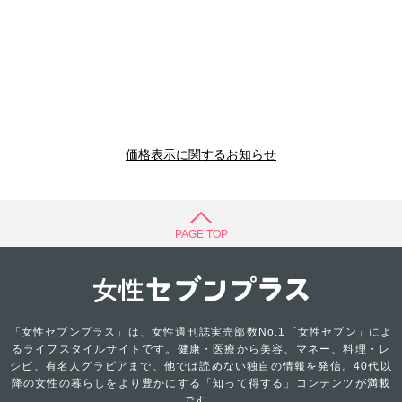
価格表示に関するお知らせ
PAGE TOP
「女性セブンプラス」は、女性週刊誌実売部数No.1「女性セブン」によ
るライフスタイルサイトです。健康・医療から美容、マネー、料理・レ
シピ、有名人グラビアまで、他では読めない独自の情報を発信。40代以
降の女性の暮らしをより豊かにする「知って得する」コンテンツが満載
です。