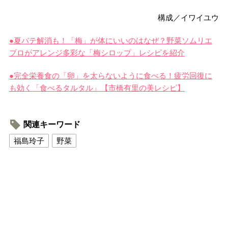
構成／イワイユウ
●夏バテ解消も！「梅」が体にいいのはなぜ？野菜ソムリエ
プロがアレンジ多彩な「梅シロップ」レシピを紹介
●完全栄養食の「卵」を太らないように食べる！疲労回復に
も効く「食べるタルタル」【市橋有里の美レシピ】
関連キーワード
福島玲子
野菜