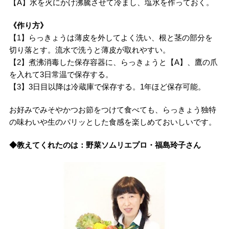
【A】水を火にかけ沸騰させて冷まし、塩水を作っておく。
《作り方》
【1】らっきょうは薄皮を外してよく洗い、根と茎の部分を
切り落とす。流水で洗うと薄皮が取れやすい。
【2】煮沸消毒した保存容器に、らっきょうと【A】、鷹の爪
を入れて3日常温で保存する。
【3】3日目以降は冷蔵庫で保存する。1年ほど保存可能。
お好みでみそやかつお節をつけて食べても、らっきょう独特
の味わいや生のパリッとした食感を楽しめておいしいです。
◆教えてくれたのは：野菜ソムリエプロ・福島玲子さん