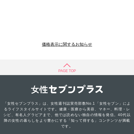
価格表示に関するお知らせ
PAGE TOP
「女性セブンプラス」は、女性週刊誌実売部数No.1「女性セブン」によ
るライフスタイルサイトです。健康・医療から美容、マネー、料理・レ
シピ、有名人グラビアまで、他では読めない独自の情報を発信。40代以
降の女性の暮らしをより豊かにする「知って得する」コンテンツが満載
です。