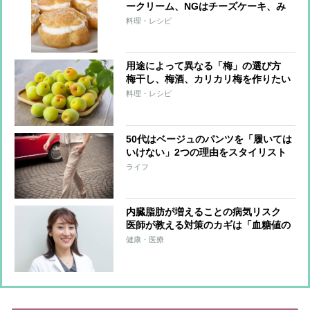
ークリーム、NGはチーズケーキ、み
たらし団子
料理・レシピ
用途によって異なる「梅」の選び方
梅干し、梅酒、カリカリ梅を作りたい
なら？
料理・レシピ
50代はベージュのパンツを「履いては
いけない」2つの理由をスタイリスト
が解説
ライフ
内臓脂肪が増えることの病気リスク
医師が教える対策のカギは「血糖値の
安定」、食事の3つのコツとは？
健康・医療