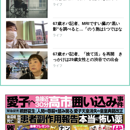
た」 父娘の関係はなぜ“崩壊”したの
ライフ
か
67歳オバ記者、MRIですい臓の“黒い
影”を調べると…「のう胞は1つではな
く3つありました」その後、医師が告
ライフ
げたのは
67歳オバ記者、「捨て活」を再開 き
っかけは29歳女性との渋谷での出会
い、「私が看取る」と言われどうした
ライフ
のか？