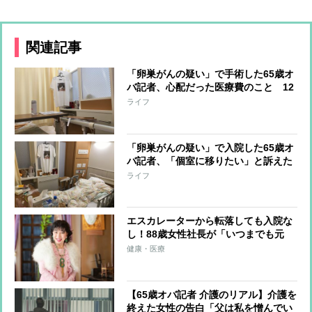
関連記事
「卵巣がんの疑い」で手術した65歳オ
バ記者、心配だった医療費のこと 12
日間の入院で負担額は？
ライフ
「卵巣がんの疑い」で入院した65歳オ
バ記者、「個室に移りたい」と訴えた
時に看護師がピシャリと言った言葉
ライフ
エスカレーターから転落しても入院な
し！88歳女性社長が「いつまでも元
気」でいるために毎日続ける「寝なが
健康・医療
らストレッチ」
【65歳オバ記者 介護のリアル】介護を
終えた女性の告白「父は私を憎んでい