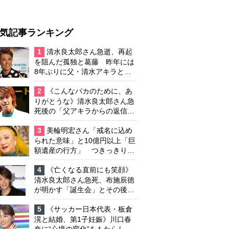
気記事ランキング
1
清水良太郎さん急逝、再起
を阻んだ孤独と葛藤 昨年には
8年ぶりに父・清水アキラと共
演、本格的な活動再開に向かっ
ていたが…周囲が懸念していた
2
《こんなバカのために、あ
「不安定なところ」
りがとうな》清水良太郎さん急
死後の「父アキラからの返信」
布施辰徳が涙で明かす「順番が
違う」
3
美輪明宏さん「戒名に込め
られた意味」と10億円以上「巨
額遺産の行方」 つきっきりで
私生活をサポートしていた元俳
優が相続か
4
《亡くなる直前にも笑顔》
清水良太郎さん急死、布施辰徳
が明かす「誕生会」とその後の
メッセージ
5
《サッカー日本代表・板倉
滉と結婚、第1子妊娠》川口春