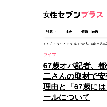
特集
社会
健康・医療
トップ
ライフ
ライフ
67歳オバ記者、
二さんの取材で安
理由と「67歳に
ールについて