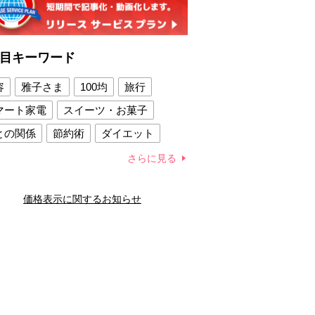
目キーワード
容
雅子さま
100均
旅行
マート家電
スイーツ・お菓子
との関係
節約術
ダイエット
康法
新製品
さらに見る
容賢者のダイエットグッズ
価格表示に関するお知らせ
との関係
新津春子
どか食い