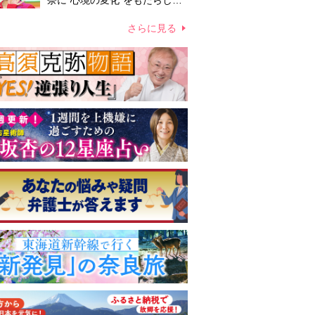
奈に“心境の変化”をもたらした
主演映画『ママせか』 身を削
って「がんに蝕まれる母」を演
さらに見る
じた壮絶な撮影現場