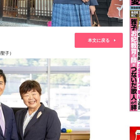
本文に戻る
楠聖子）