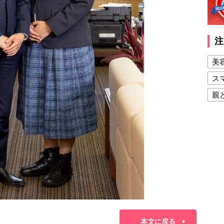
注
美
ス
親
健
美
夫
本文に戻る