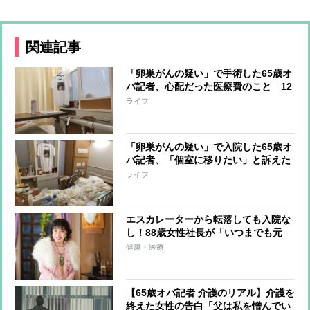
関連記事
「卵巣がんの疑い」で手術した65歳オ
バ記者、心配だった医療費のこと 12
日間の入院で負担額は？
ライフ
「卵巣がんの疑い」で入院した65歳オ
バ記者、「個室に移りたい」と訴えた
時に看護師がピシャリと言った言葉
ライフ
エスカレーターから転落しても入院な
し！88歳女性社長が「いつまでも元
気」でいるために毎日続ける「寝なが
健康・医療
らストレッチ」
【65歳オバ記者 介護のリアル】介護を
終えた女性の告白「父は私を憎んでい