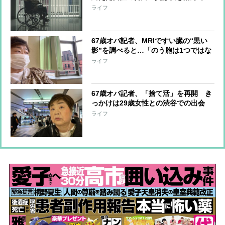
た」 父娘の関係はなぜ“崩壊”したの
ライフ
か
67歳オバ記者、MRIですい臓の“黒い
影”を調べると…「のう胞は1つではな
く3つありました」その後、医師が告
ライフ
げたのは
67歳オバ記者、「捨て活」を再開 き
っかけは29歳女性との渋谷での出会
い、「私が看取る」と言われどうした
ライフ
のか？