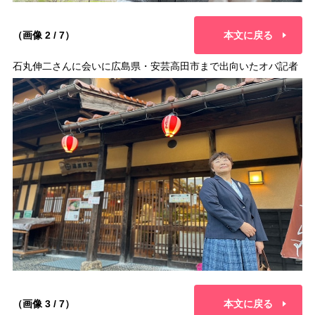
（画像 2 / 7）
本文に戻る
石丸伸二さんに会いに広島県・安芸高田市まで出向いたオバ記者
（画像 3 / 7）
本文に戻る