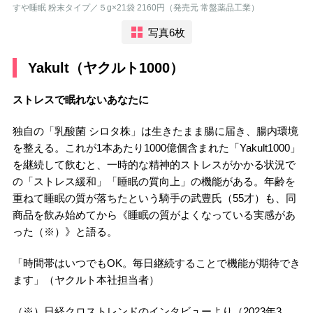
すや睡眠 粉末タイプ／５g×21袋 2160円（発売元 常盤薬品工業）
写真6枚
Yakult（ヤクルト1000）
ストレスで眠れないあなたに
独自の「乳酸菌 シロタ株」は生きたまま腸に届き、腸内環境
を整える。これが1本あたり1000億個含まれた「Yakult1000」
を継続して飲むと、一時的な精神的ストレスがかかる状況で
の「ストレス緩和」「睡眠の質向上」の機能がある。年齢を
重ねて睡眠の質が落ちたという騎手の武豊氏（55才）も、同
商品を飲み始めてから《睡眠の質がよくなっている実感があ
った（※）》と語る。
「時間帯はいつでもOK。毎日継続することで機能が期待でき
ます」（ヤクルト本社担当者）
（※）日経クロストレンドのインタビューより（2023年3