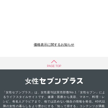
価格表示に関するお知らせ
PAGE TOP
「女性セブンプラス」は、女性週刊誌実売部数No.1「女性セブン」によ
るライフスタイルサイトです。健康・医療から美容、マネー、料理・レ
シピ、有名人グラビアまで、他では読めない独自の情報を発信。40代以
降の女性の暮らしをより豊かにする「知って得する」コンテンツが満載