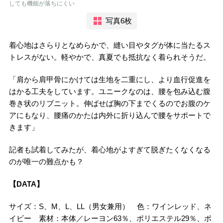
しても機能が落ちにくい
写真6枚
着心地はさらりとなめらかで、縫い目やタグが体に当たるス
トレスがない。軽やかで、真夏でも抵抗なく着られそうだ。
「肩から肩甲骨にかけては生地を二重にし、より血行促進を
はかる工夫をしています。ユニークなのは、腰を包み込む腹
巻き状のリブニット。伸ばせば胸の下までくるのでお腹のケ
アにもなり、腰痛のかたは内外に折り込んで腰をサポートで
きます」
記者も試着してみたが、着心地がよすぎて脱ぎたくなくなる
のが唯一の難点かも？
【DATA】
サイズ：S、M、L、LL（男女兼用） 色：ワインレッド、ネ
イビー 素材：本体／レーヨン63％、ポリエステル29％、ポ