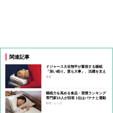
関連記事
ドジャース大谷翔平が重視する睡眠
「深い眠り。質も大事」、活躍を支え
る最先端の睡眠アイテムは？
美容
睡眠力を高める食品・習慣ランキング
専門家10人が回答 1位はバナナと運動
料理・レシピ