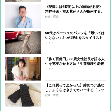
《記憶には6時間以上の睡眠が必要》
精神科医・樺沢紫苑さんが指南する、
脳のベストパフォーマンスを引き出す
健康・医療
方法「寝る15分前は記憶のゴールデン
タイム」
50代はベージュのパンツを「履いては
いけない」2つの理由をスタイリスト
が解説
ライフ
「歩く百億円」88歳女性社長が語る人
生を充実させる方法「生前整理や老後
整理には賛成できない」理由
ライフ
【これ買ってよかった】締めつけ感な
し、ふくらはぎまでカバーする「レッ
グウォーマー」、睡眠美容家が睡眠時
健康・医療
だけではなく日中も愛用するワケ