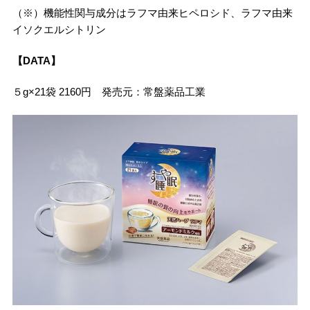
（※）機能性関与成分はラフマ由来ヒペロシド、ラフマ由来
イソクエルシトリン
【DATA】
５g×21袋 2160円 発売元：常盤薬品工業