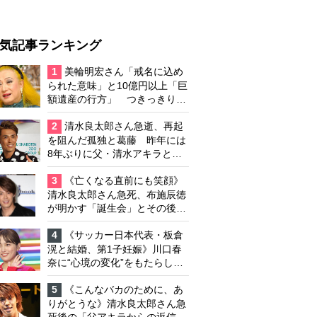
気記事ランキング
1
美輪明宏さん「戒名に込め
られた意味」と10億円以上「巨
額遺産の行方」 つきっきりで
私生活をサポートしていた元俳
優が相続か
2
清水良太郎さん急逝、再起
を阻んだ孤独と葛藤 昨年には
8年ぶりに父・清水アキラと共
演、本格的な活動再開に向かっ
ていたが…周囲が懸念していた
3
《亡くなる直前にも笑顔》
「不安定なところ」
清水良太郎さん急死、布施辰徳
が明かす「誕生会」とその後の
メッセージ
4
《サッカー日本代表・板倉
滉と結婚、第1子妊娠》川口春
奈に“心境の変化”をもたらした
主演映画『ママせか』 身を削
って「がんに蝕まれる母」を演
5
《こんなバカのために、あ
じた壮絶な撮影現場
りがとうな》清水良太郎さん急