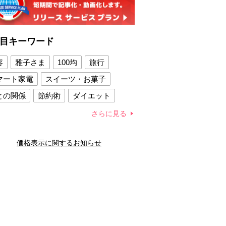
目キーワード
容
雅子さま
100均
旅行
マート家電
スイーツ・お菓子
との関係
節約術
ダイエット
康法
新製品
さらに見る
容賢者のダイエットグッズ
価格表示に関するお知らせ
との関係
新津春子
どか食い