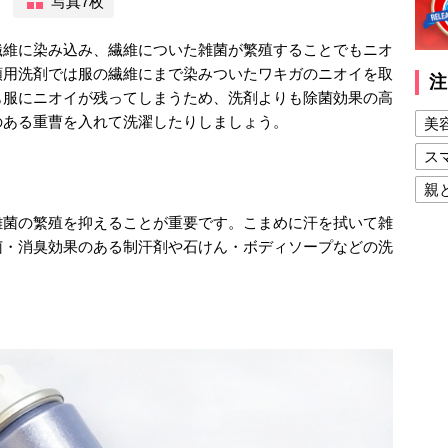
写真7枚
繊維に染み込み、繊維についた雑菌が繁殖することでもニオ
類用洗剤では服の繊維にまで染みついたワキガのニオイを取
注
も服にニオイが残ってしまうため、洗剤よりも除菌効果の高
のある重曹を入れて洗濯したりしましょう。
美
ス
親
雑菌の繁殖を抑えることが重要です。こまめに汗を拭いて雑
健
菌・消臭効果のある制汗剤や石けん・ボディソープなどの洗
美
夫