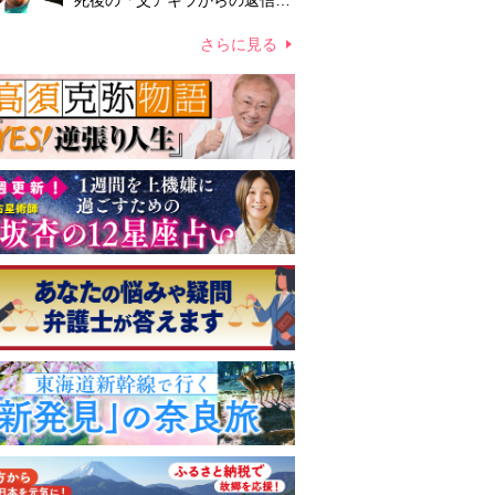
死後の「父アキラからの返信」
布施辰徳が涙で明かす「順番が
違う」
さらに見る