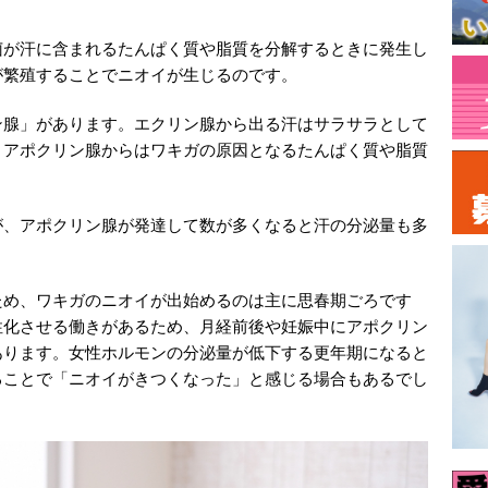
菌が汗に含まれるたんぱく質や脂質を分解するときに発生し
が繁殖することでニオイが生じるのです。
ン腺」があります。エクリン腺から出る汗はサラサラとして
、アポクリン腺からはワキガの原因となるたんぱく質や脂質
が、アポクリン腺が発達して数が多くなると汗の分泌量も多
ため、ワキガのニオイが出始めるのは主に思春期ごろです
性化させる働きがあるため、月経前後や妊娠中にアポクリン
あります。女性ホルモンの分泌量が低下する更年期になると
ることで「ニオイがきつくなった」と感じる場合もあるでし