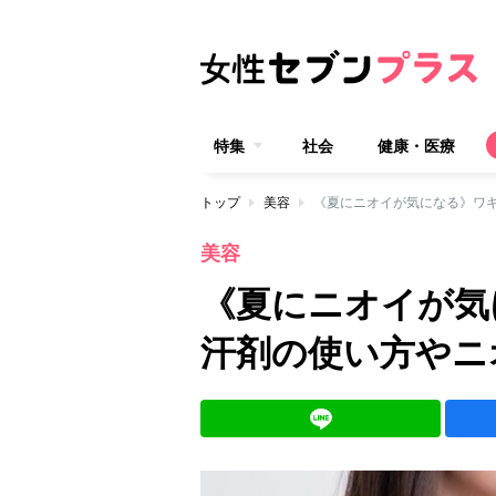
特集
社会
健康・医療
トップ
美容
《夏にニオイが気になる》ワ
美容
《夏にニオイが気
汗剤の使い方やニ