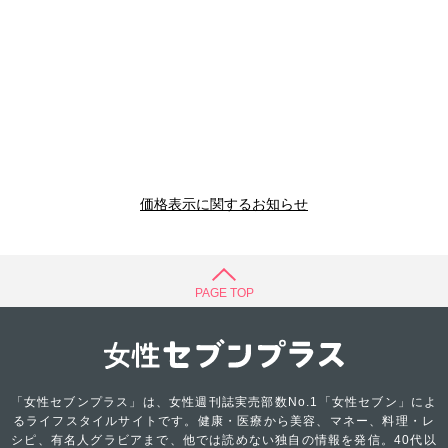
価格表示に関するお知らせ
PAGE TOP
「女性セブンプラス」は、女性週刊誌実売部数No.1「女性セブン」によ
るライフスタイルサイトです。健康・医療から美容、マネー、料理・レ
シピ、有名人グラビアまで、他では読めない独自の情報を発信。40代以