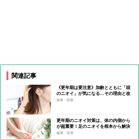
関連記事
《更年期は要注意》加齢とともに「頭
のニオイ」が気になる…その理由と改
善法は？
健康・医療
更年期のニオイ対策は、体の内側から
が超重要！足のニオイを根本から解決
する食べ物＆漢方薬
健康・医療