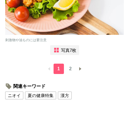
刺激物や油ものには要注意
写真7枚
1
2
関連キーワード
ニオイ
夏の健康特集
漢方