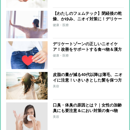
【わたしのフェムテック】閉経後の乾
燥、かゆみ、ニオイ対策に！デリケー
トゾーン専用オイルクレンジング
健康・医療
で“膣活”
デリケートゾーンの正しいニオイケ
ア！改善をサポートする食べ物＆漢方
薬
健康・医療
皮脂の量が減る40代以降は薄毛、ニオ
イに注意！いきいきとした髪を保つ方
法は？
美容
口臭・体臭の原因とは？｜女性の加齢
臭にも要注意＆におい対策の食べ物
美容