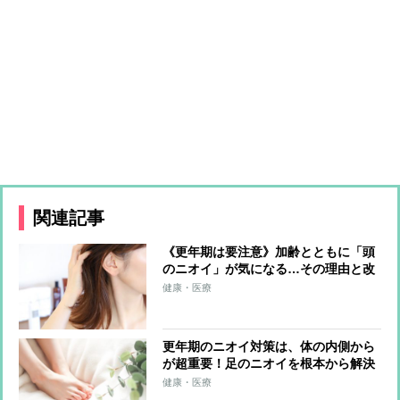
関連記事
《更年期は要注意》加齢とともに「頭
のニオイ」が気になる…その理由と改
善法は？
健康・医療
更年期のニオイ対策は、体の内側から
が超重要！足のニオイを根本から解決
する食べ物＆漢方薬
健康・医療