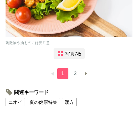
刺激物や油ものには要注意
写真7枚
1
2
関連キーワード
ニオイ
夏の健康特集
漢方