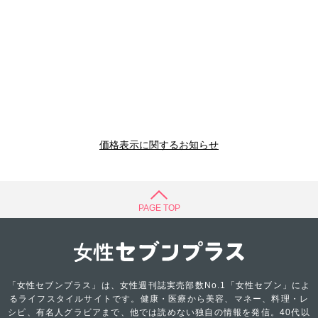
価格表示に関するお知らせ
PAGE TOP
「女性セブンプラス」は、女性週刊誌実売部数No.1「女性セブン」によ
るライフスタイルサイトです。健康・医療から美容、マネー、料理・レ
シピ、有名人グラビアまで、他では読めない独自の情報を発信。40代以