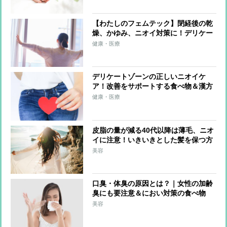
【わたしのフェムテック】閉経後の乾
燥、かゆみ、ニオイ対策に！デリケー
トゾーン専用オイルクレンジング
健康・医療
で“膣活”
デリケートゾーンの正しいニオイケ
ア！改善をサポートする食べ物＆漢方
薬
健康・医療
皮脂の量が減る40代以降は薄毛、ニオ
イに注意！いきいきとした髪を保つ方
法は？
美容
口臭・体臭の原因とは？｜女性の加齢
臭にも要注意＆におい対策の食べ物
美容