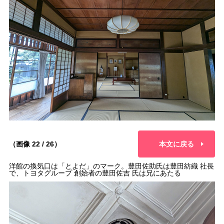
（画像 22 / 26）
本文に戻る
洋館の換気口は「とよだ」のマーク。豊田佐助氏は豊田紡織 社長
で、トヨタグループ 創始者の豊田佐吉 氏は兄にあたる