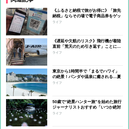
《ふるさと納税で旅がお得に》「旅先
納税」ならその場で電子商品券をゲッ
ト！旅行ジャーナリストが「香川アー
ライフ
ト巡り旅」で実際に体験してわかっ
た”お得度”
《遅延や欠航のリスク》飛行機が着陸
直前「荒天のため引き返す」ことに…
その後はどうなる？旅行ジャーナリス
ライフ
トが実体験を踏まえて紹介！
東京から1時間半で「まるでハワイ」
の絶景！パンダや温泉に癒される…夏
前の今こそ行きたい「和歌山・南紀白
ライフ
浜」
50歳で“絶景ハンター旅”を始めた旅行
ジャーナリストおすすめ「いつか絶対
見るべき」国内絶景4選
ライフ