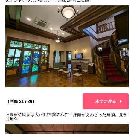
ステンドグラスが美しい「文化のみち二葉館」
（画像 21 / 26）
本文に戻る
旧豊田佐助邸は大正12年築の和館・洋館があわさった建物。見学
は無料