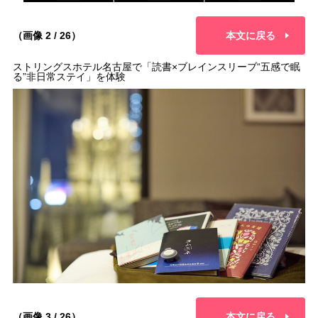
（画像 2 / 26）
本文に戻る
ストリングスホテル名古屋で「読書×ブレインスリーブ“五感で眠
る”非日常ステイ」を体験
（画像 3 / 26）
本文に戻る