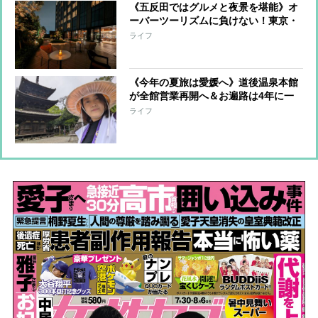
《五反田ではグルメと夜景を堪能》オ
ーバーツーリズムに負けない！東京・
大阪・京都の人気観光地をゆったり楽
ライフ
しめる穴場スポット
《今年の夏旅は愛媛へ》道後温泉本館
が全館営業再開へ＆お遍路は4年に一
度の「逆打ち」でご利益3倍!? 注目
ライフ
スポットを紹介！