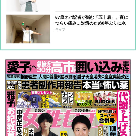
67歳オバ記者が悩む「五十肩」、夜に
つらい痛み…対策のため8年ぶりに水
着を着て水中ウォーキング行う
ライフ