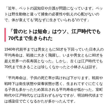
「近年、ペットの認知症や介護が問題になっています。ペッ
トは野生動物と違って捕食の必要性や飢えの心配がないの
で、体が衰えても“死なずに生きていられる”のです」
「昔のヒトは短命」はウソ、江戸時代でも
70代まで生きられた
1940年代前半までは男女ともに50才を下回っていた日本人の
平均寿命は、戦後に大きく飛躍し、いまや男女ともに80才を
超え世界一の長寿国となった。しかし、古くは江戸時代でも
70代まで生きることは珍しくなかったと小林さんは話す。
「平均寿命は、子供の死亡率が高ければ下がります。戦前や
戦時下は衛生状態や栄養状態が悪く、生まれてすぐに亡くな
る子供も多かったため算出される平均寿命が低かった。室町
時代や江戸時代などは言わずもがなですが、明治時代頃まで
は感染症で亡くなるかたが多かったんです。