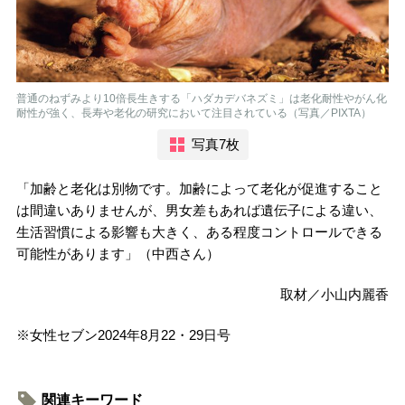
普通のねずみより10倍長生きする「ハダカデバネズミ」は老化耐性やがん化
耐性が強く、長寿や老化の研究において注目されている（写真／PIXTA）
写真7枚
「加齢と老化は別物です。加齢によって老化が促進すること
は間違いありませんが、男女差もあれば遺伝子による違い、
生活習慣による影響も大きく、ある程度コントロールできる
可能性があります」（中西さん）
取材／小山内麗香
※女性セブン2024年8月22・29日号
関連キーワード