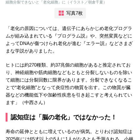
細胞分裂できないと「老化細胞」に（イラスト／朝倉千夏）
写真7枚
「老化の原因については、遺伝子にあらかじめ老化プログラ
ムが組み込まれている『プログラム説』や、突然変異などに
よってDNAが傷つけられ老化が進む『エラー説』などさまざ
まな学説がありました。
ヒトには約270種類、約37兆個の細胞があると推定されてお
り、神経細胞や筋肉細胞などもともと分裂しないものを除い
て細胞には分裂回数に限界があります。分裂できなくなるこ
とで“老化細胞”となって炎症性の物質を出す。この物質が臓
器などの機能低下や加齢性疾患を引き起こすと考えられてい
ます」（中西さん）
認知症は「脳の老化」ではなかった！
寿命の延伸とともに増えているのが病気。とりわけ認知症は
2025年には65才以上の5人に1人がなるとも予測される。小林