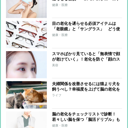
「蒸しタオル」、「ツボ押し」を紹
健康・医療
介！
目の老化を遅らせる必須アイテムは
「老眼鏡」と「サングラス」 どう使
うのが効果的？
健康・医療
スマホばかり見ていると「無表情で顔
が老けていく」！老化を防ぐ「顔のス
トレッチ」2つを歯科医が教える
美容
夫婦関係を改善させるには猫より犬を
飼うべし？幸福度を上げて脳の老化を
防ぐ意外な方法
ライフ
脳の老化をチェックリストで診断！
若々しい脳を保つ「脳活ドリブル」も
紹介
健康・医療