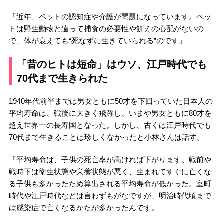
「近年、ペットの認知症や介護が問題になっています。ペッ
トは野生動物と違って捕食の必要性や飢えの心配がないの
で、体が衰えても“死なずに生きていられる”のです」
「昔のヒトは短命」はウソ、江戸時代でも
70代まで生きられた
1940年代前半までは男女ともに50才を下回っていた日本人の
平均寿命は、戦後に大きく飛躍し、いまや男女ともに80才を
超え世界一の長寿国となった。しかし、古くは江戸時代でも
70代まで生きることは珍しくなかったと小林さんは話す。
「平均寿命は、子供の死亡率が高ければ下がります。戦前や
戦時下は衛生状態や栄養状態が悪く、生まれてすぐに亡くな
る子供も多かったため算出される平均寿命が低かった。室町
時代や江戸時代などは言わずもがなですが、明治時代頃まで
は感染症で亡くなるかたが多かったんです。