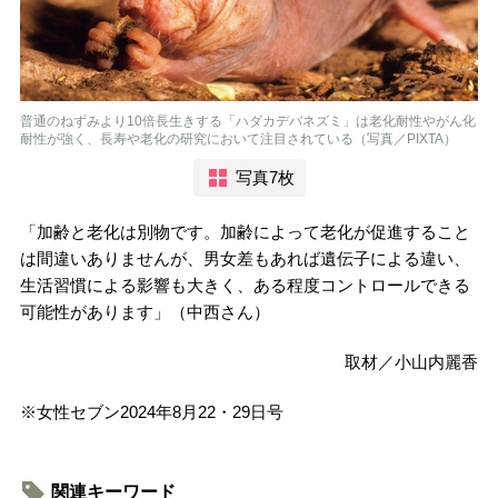
普通のねずみより10倍長生きする「ハダカデバネズミ」は老化耐性やがん化
耐性が強く、長寿や老化の研究において注目されている（写真／PIXTA）
写真7枚
「加齢と老化は別物です。加齢によって老化が促進すること
は間違いありませんが、男女差もあれば遺伝子による違い、
生活習慣による影響も大きく、ある程度コントロールできる
可能性があります」（中西さん）
取材／小山内麗香
※女性セブン2024年8月22・29日号
関連キーワード