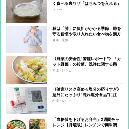
く食べる裏ワザ「はちみつを入れる」
「氷を入れる」等を節約アドバイザー
マネー
が伝授
秋は「肺」に負担がかかる季節 肺を
守る習慣や取り入れたい食べ物を漢方
医学から学ぶ
健康・医療
《野菜の安全性“警鐘レポート”》「カ
ット野菜」の殺菌、洗浄に関する懸
念、「有機野菜」で使われる有機肥料
料理・レシピ
に指摘されるリスク
《健康リスク高める塩分の摂りすぎ》
意外にたっぷり“隠れ塩分食品”に注
意！コンビニおにぎり、鍋のシメの雑
料理・レシピ
炊、アップルパイにも
「血糖値を下げるお弁当」2週間チャ
レンジ【月曜版】レンチンで簡単調