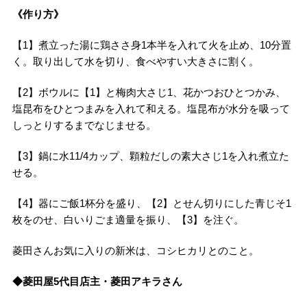
《作り方》
【1】煮立った湯に鶏ささ身1本半を入れて火を止め、10分置
く。取り出して水を切り、食べやすい大きさに割く。
【2】ボウルに【1】と梅肉大さじ1、花かつおひとつかみ、
塩昆布をひとつまみを入れて和える。塩昆布が水分を吸って
しっとりするまでなじませる。
【3】鍋に水11/4カップ、顆粒だしの素大さじ1を入れ煮立た
せる。
【4】器にご飯1杯分を盛り、【2】とせん切りにした青じそ1
枚をのせ、白いりごま適量を振り、【3】を注ぐ。
菱田さんお気に入りの新米は、コシヒカリとのこと。
◆菱田屋5代目店主・菱田アキラさん