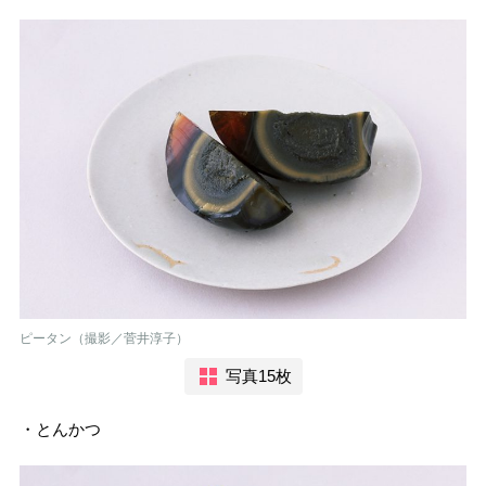
ピータン（撮影／菅井淳子）
写真15枚
・とんかつ