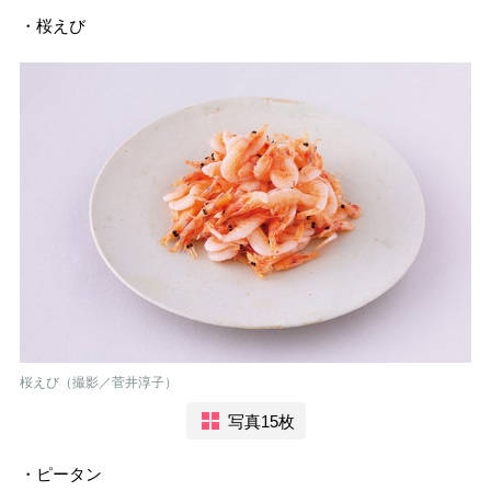
・桜えび
桜えび（撮影／菅井淳子）
写真15枚
・ピータン