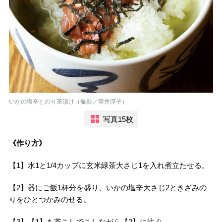
いかの塩辛とのり茶漬け（撮影／菅井淳子）
写真15枚
《作り方》
【1】水1と1/4カップに玄米緑茶大さじ1を入れ煮立たせる。
【2】器にご飯1杯分を盛り、いかの塩辛大さじ2ときざみの
りをひとつかみのせる。
【3】【1】を茶こしでこしながら【2】に注ぐ。