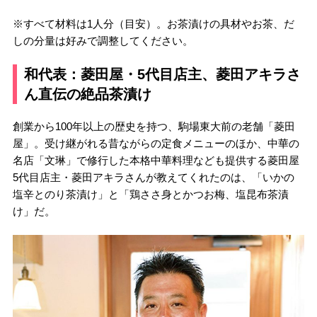
※すべて材料は1人分（目安）。お茶漬けの具材やお茶、だ
しの分量は好みで調整してください。
和代表：菱田屋・5代目店主、菱田アキラさ
ん直伝の絶品茶漬け
創業から100年以上の歴史を持つ、駒場東大前の老舗「菱田
屋」。受け継がれる昔ながらの定食メニューのほか、中華の
名店「文琳」で修行した本格中華料理なども提供する菱田屋
5代目店主・菱田アキラさんが教えてくれたのは、「いかの
塩辛とのり茶漬け」と「鶏ささ身とかつお梅、塩昆布茶漬
け」だ。