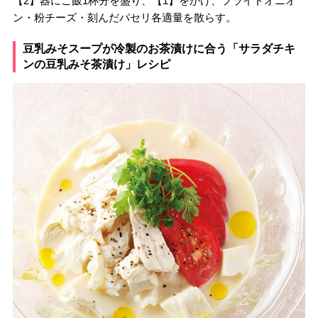
【2】器にご飯1杯分を盛り、【1】をかけ、フライドオニオ
ン・粉チーズ・刻んだパセリ各適量を散らす。
豆乳みそスープが冷製のお茶漬けに合う「サラダチキ
ンの豆乳みそ茶漬け」レシピ