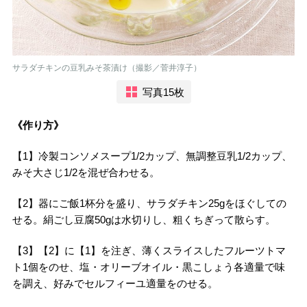
サラダチキンの豆乳みそ茶漬け（撮影／菅井淳子）
写真15枚
《作り方》
【1】冷製コンソメスープ1/2カップ、無調整豆乳1/2カップ、
みそ大さじ1/2を混ぜ合わせる。
【2】器にご飯1杯分を盛り、サラダチキン25gをほぐしての
せる。絹ごし豆腐50gは水切りし、粗くちぎって散らす。
【3】【2】に【1】を注ぎ、薄くスライスしたフルーツトマ
ト1個をのせ、塩・オリーブオイル・黒こしょう各適量で味
を調え、好みでセルフィーユ適量をのせる。