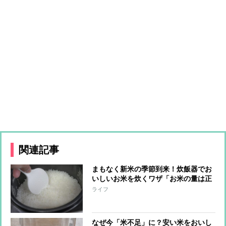
関連記事
まもなく新米の季節到来！炊飯器でお
いしいお米を炊くワザ「お米の量は正
確に」「優しく研ぐ」「浸水は不要」
ライフ
なぜ今「米不足」に？安い米をおいし