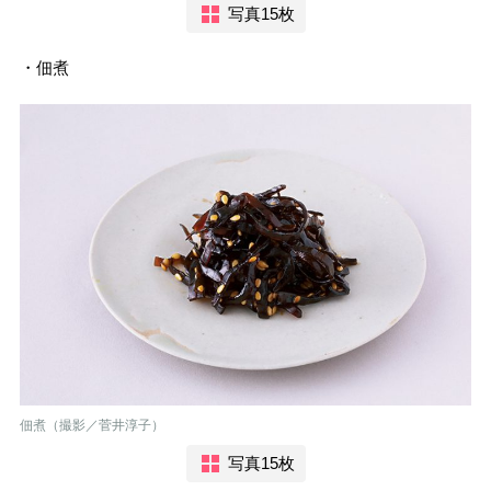
写真15枚
・佃煮
佃煮（撮影／菅井淳子）
写真15枚