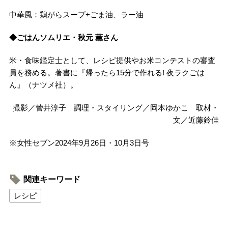
中華風：鶏がらスープ+ごま油、ラー油
◆ごはんソムリエ・秋元 薫さん
米・食味鑑定士として、レシピ提供やお米コンテストの審査
員を務める。著書に『帰ったら15分で作れる! 夜ラクごは
ん』（ナツメ社）。
撮影／菅井淳子 調理・スタイリング／岡本ゆかこ 取材・
文／近藤鈴佳
※女性セブン2024年9月26日・10月3日号
関連キーワード
レシピ