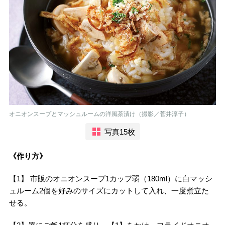
オニオンスープとマッシュルームの洋風茶漬け（撮影／菅井淳子）
写真15枚
《作り方》
【1】 市販のオニオンスープ1カップ弱（180ml）に白マッシ
ュルーム2個を好みのサイズにカットして入れ、一度煮立た
せる。