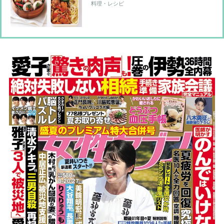
理！「糖質ダウン」「代謝UP」を目指
料理・レシピ
すお弁当レシピ