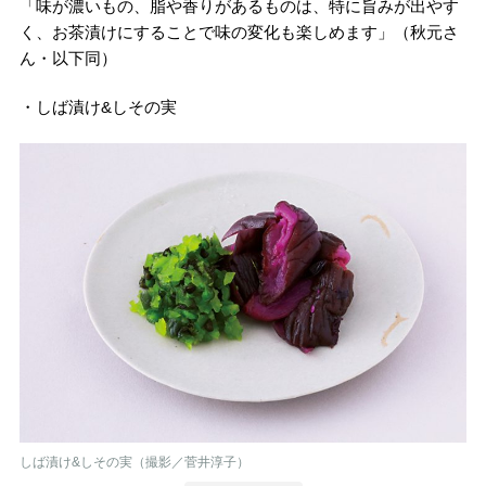
「味が濃いもの、脂や香りがあるものは、特に旨みが出やす
く、お茶漬けにすることで味の変化も楽しめます」（秋元さ
ん・以下同）
・しば漬け&しその実
しば漬け&しその実（撮影／菅井淳子）