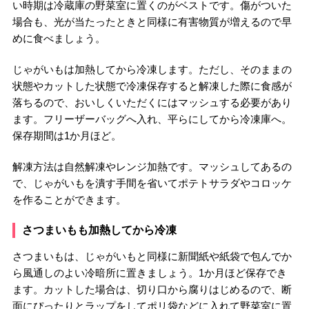
い時期は冷蔵庫の野菜室に置くのがベストです。傷がついた
場合も、光が当たったときと同様に有害物質が増えるので早
めに食べましょう。
じゃがいもは加熱してから冷凍します。ただし、そのままの
状態やカットした状態で冷凍保存すると解凍した際に食感が
落ちるので、おいしくいただくにはマッシュする必要があり
ます。フリーザーバッグへ入れ、平らにしてから冷凍庫へ。
保存期間は1か月ほど。
解凍方法は自然解凍やレンジ加熱です。マッシュしてあるの
で、じゃがいもを潰す手間を省いてポテトサラダやコロッケ
を作ることができます。
さつまいもも加熱してから冷凍
さつまいもは、じゃがいもと同様に新聞紙や紙袋で包んでか
ら風通しのよい冷暗所に置きましょう。1か月ほど保存でき
ます。カットした場合は、切り口から腐りはじめるので、断
面にぴったりとラップをしてポリ袋などに入れて野菜室に置