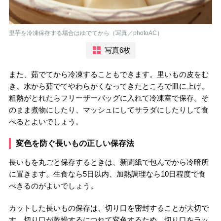
里芋を冷凍保存する場合はゆでてから（写真／photoAC）
写真6枚
また、茹でてから冷凍することもできます。里いもの皮をむ
き、水から茹でてやわらかくなってきたところで皿に上げ、
粗熱がとれたらフリーザーバッグに入れて冷凍室で保存。そ
のまま煮物にしたり、マッシュにしてサラダにしたりして食
べるとよいでしょう。
変色を防ぐ長いもの正しい保存法
長いもを丸ごと保存するときは、新聞紙で包んでから冷暗所
に置きます。生食なら5日以内、加熱調理なら10日程度で食
べきるのがよいでしょう。
カットした長いもの保存は、切り口を密封することが大切で
す。切り口が乾燥するにつれて変色するため、切り口をラッ