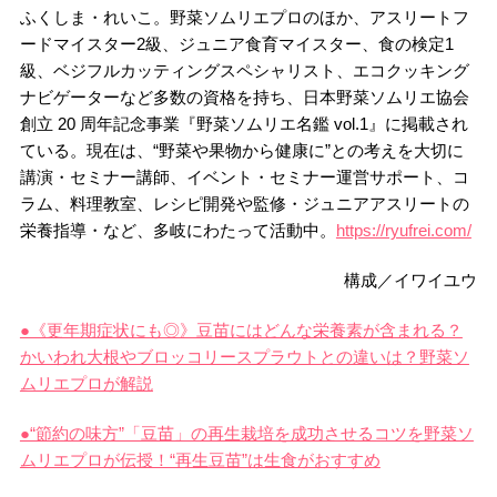
ふくしま・れいこ。野菜ソムリエプロのほか、アスリートフ
ードマイスター2級、ジュニア食育マイスター、食の検定1
級、ベジフルカッティングスペシャリスト、エコクッキング
ナビゲーターなど多数の資格を持ち、日本野菜ソムリエ協会
創立 20 周年記念事業『野菜ソムリエ名鑑 vol.1』に掲載され
ている。現在は、“野菜や果物から健康に”との考えを大切に
講演・セミナー講師、イベント・セミナー運営サポート、コ
ラム、料理教室、レシピ開発や監修・ジュニアアスリートの
栄養指導・など、多岐にわたって活動中。
https://ryufrei.com/
構成／イワイユウ
●《更年期症状にも◎》豆苗にはどんな栄養素が含まれる？
かいわれ大根やブロッコリースプラウトとの違いは？野菜ソ
ムリエプロが解説
●“節約の味方”「豆苗」の再生栽培を成功させるコツを野菜ソ
ムリエプロが伝授！“再生豆苗”は生食がおすすめ