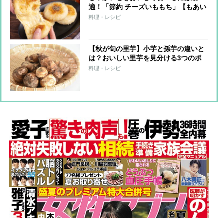
適！「節約 チーズいももち」【もあい
かすみ ラクウマレシピ】
料理・レシピ
【秋が旬の里芋】小芋と孫芋の違いと
は？おいしい里芋を見分ける3つのポ
イント
料理・レシピ