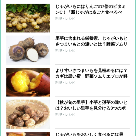
じゃがいもにはりんごの7倍のビタミ
ンC！「新じゃがは皮ごと食べるべ
し」野菜ソムリエプロがすすめるのは
料理・レシピ
なぜか？
里芋に含まれる栄養素、じゃがいもと
さつまいもとの違いとは？野菜ソムリ
エプロが教える特徴
料理・レシピ
より甘いさつまいもを見極めるには？
カギは黒い蜜 野菜ソムリエプロが解
説する
料理・レシピ
【秋が旬の里芋】小芋と孫芋の違いと
は？おいしい里芋を見分ける3つのポ
イント
料理・レシピ
じゃがいもをおいしく食べるには最