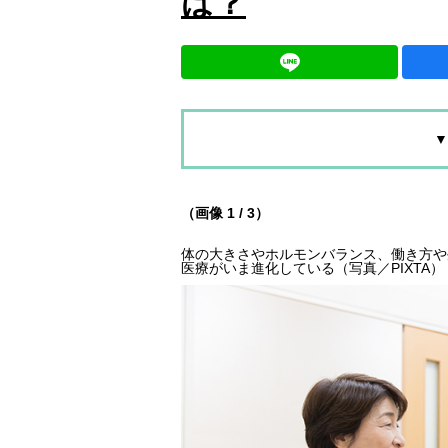
は？
▼
（画像 1 / 3）
体の大きさやホルモンバランス、働き方や
医療がいま進化している（写真／PIXTA）