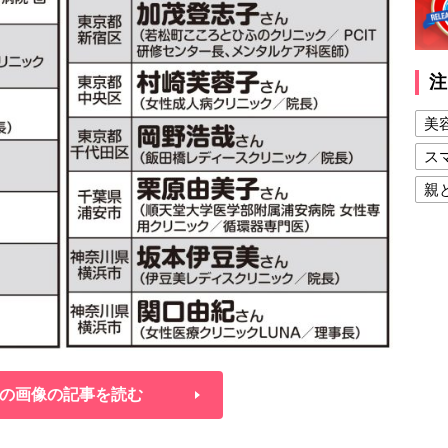
注
美
ス
親
健
美
夫
の画像の記事を読む