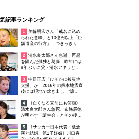
気記事ランキング
1
美輪明宏さん「戒名に込め
られた意味」と10億円以上「巨
額遺産の行方」 つきっきりで
私生活をサポートしていた元俳
優が相続か
2
清水良太郎さん急逝、再起
を阻んだ孤独と葛藤 昨年には
8年ぶりに父・清水アキラと共
演、本格的な活動再開に向かっ
ていたが…周囲が懸念していた
3
中居正広「ひそかに被災地
「不安定なところ」
支援」か 2016年の熊本地震直
後には現地で炊き出し “誰に
も知られなくて良い”と、むし
ろ強まる福祉活動への思い
4
《亡くなる直前にも笑顔》
清水良太郎さん急死、布施辰徳
が明かす「誕生会」とその後の
メッセージ
5
《サッカー日本代表・板倉
滉と結婚、第1子妊娠》川口春