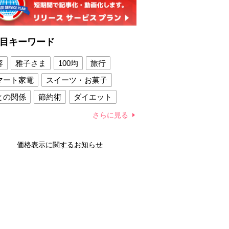
目キーワード
容
雅子さま
100均
旅行
マート家電
スイーツ・お菓子
との関係
節約術
ダイエット
康法
新製品
さらに見る
容賢者のダイエットグッズ
価格表示に関するお知らせ
との関係
新津春子
どか食い