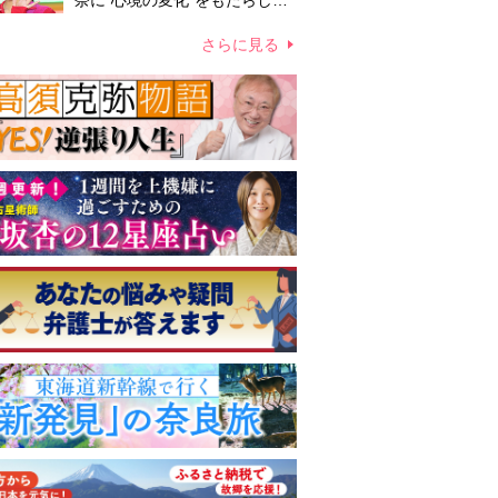
奈に“心境の変化”をもたらした
主演映画『ママせか』 身を削
って「がんに蝕まれる母」を演
さらに見る
じた壮絶な撮影現場