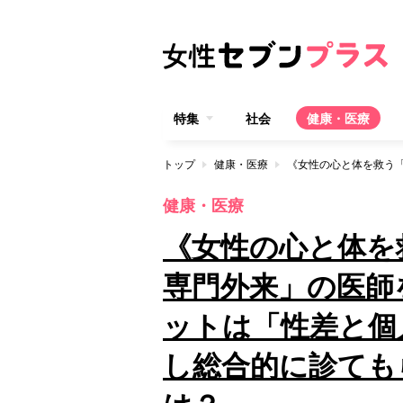
特集
社会
健康・医療
トップ
健康・医療
健康・医療
《女性の心と体を
専門外来」の医師
ットは「性差と個
し総合的に診ても