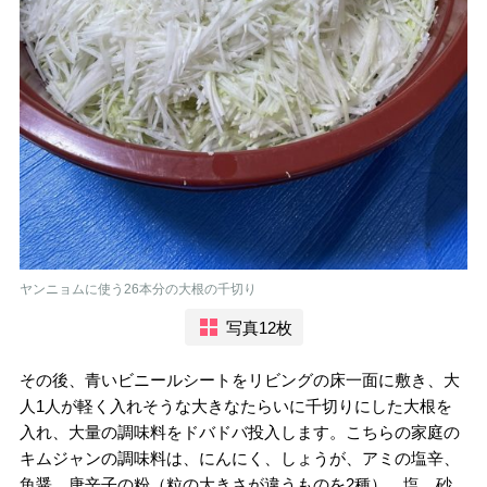
ヤンニョムに使う26本分の大根の千切り
写真12枚
その後、青いビニールシートをリビングの床一面に敷き、大
人1人が軽く入れそうな大きなたらいに千切りにした大根を
入れ、大量の調味料をドバドバ投入します。こちらの家庭の
キムジャンの調味料は、にんにく、しょうが、アミの塩辛、
魚醤、唐辛子の粉（粒の大きさが違うものを2種）、塩、砂