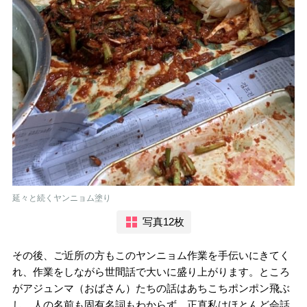
延々と続くヤンニョム塗り
写真12枚
その後、ご近所の方もこのヤンニョム作業を手伝いにきてく
れ、作業をしながら世間話で大いに盛り上がります。ところ
がアジュンマ（おばさん）たちの話はあちこちポンポン飛ぶ
し、人の名前も固有名詞もわからず、正直私はほとんど会話