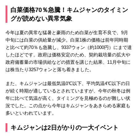
白菜価格70％急騰！キムジャンのタイミン
グが読めない異常気象
今年は夏の異常な猛暑と豪雨のため白菜が生育不良で、9月
中旬には白菜の供給量が減少。白菜1株の価格は前年同時期
と比べて約70％も急騰し、9337ウォン（約1000円）にまで達
したほどです。政府は価格安定のため、契約栽培量の拡大や
政府備蓄量の市場供給などの措置を講じた結果、11月中旬に
は株当たり3257ウォンと落ち着きました。
また、キムジャンは最低気温0℃以下、平均気温4℃以下の日
が続く時期が適しているとされていますが、今年の秋冬は例
年に比べて気温が高く、タイミングを見極めるのが難しい状
況でした。この点から今年はキムジャンをあきらめる家庭も
多いといわれています。
キムジャンは2日がかりの一大イベント