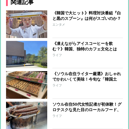
関連記事
《韓国で大ヒット》料理対決番組『白
と黒のスプーン』は何がスゴいのか？
「目隠し審査」「屈辱的な対比構図」
エンタメ
など4つの見どころ
《凍えながらアイスコーヒーを飲
む？》韓国、独特のカフェ文化とは
語学留学中の50代ライターがおすすめ
ライフ
する“日本にはない”スタバも紹介
《ソウル在住ライター厳選》おしゃれ
でかわいくて美味！今旬な「韓国土
産」新定番
ライフ
ソウル在住50代女性記者が初体験！グ
ロテスクな見た目のローカルフード、
どじょうの伝統的スープ…この夏夢中
ライフ
になった3つの韓国料理