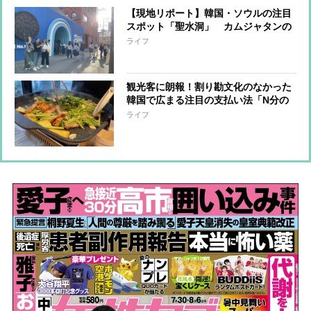
【現地リポート】韓国・ソウルの注目
スポット「聖水洞」 カムジャタンの
大行列店、ブームの先駆けとなったヴ
ライフ
ィンテージカフェ…魅力に迫る！
観光客に朗報！割り勘文化のなかった
韓国で広まる注目の支払い法「N分の
1（エヌブネイル）」とは？
ライフ