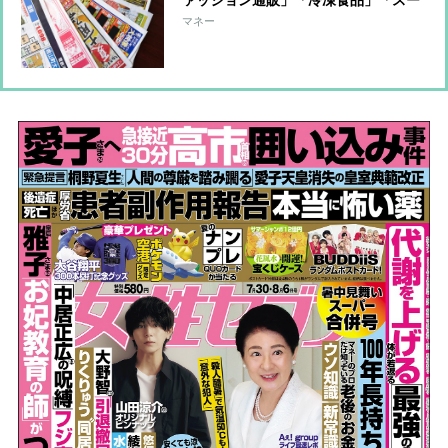
ァッション通販」「冷凍食品」「スー
パーのはしご」を使わない・やらない
マネー
理由