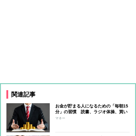
関連記事
お金が貯まる人になるための「毎朝15
分」の習慣 読書、ラジオ体操、買い
物メモ、レシート整理、掃除…“簡単
マネー
なお小遣い稼ぎ”や“株式投資の勉
強”に時間を費やす選択も