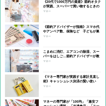
《20代で1000万円の資産》節約オタク
が実践、スーパーで買い物するときの
ルール「買い物を土曜日の週1回の
マネー
み」「見たら負けの精神を持つ」
《節約アドバイザーが指南》スマホ代
やアンペア数、保険など 子どもが巣
立った後の家計の見直しポイント4つ
マネー
こまめに消灯、エアコンの除湿、スー
パーをはしご…節約アドバイザーが教
える「意味のない」節約術
マネー
《マネー専門家が実践する家計見直し
術》キャッシュレス決済の賢い使い
方、あえて「ポイ活をやめる」という
マネー
手も
マネーの専門家が「100均」「激安フ