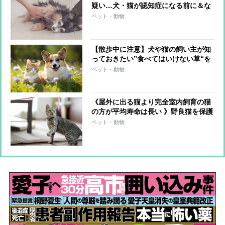
疑い…犬・猫が認知症になる前に＆な
ったらやるべきこと
ペット・動物
【散歩中に注意】犬や猫の飼い主が知
っておきたい”食べてはいけない草“を
獣医師が解説
ペット・動物
《屋外に出る猫より完全室内飼育の猫
の方が平均寿命は長い 》野良猫を保護
した場合など、外飼いから移行すると
ペット・動物
きのポイント「室内でも“狩り”ができ
る環境を」