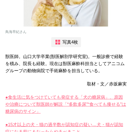
鳥海早紀さん
写真4枚
獣医師。山口大学卒業(獣医解剖学研究室)。一般診療で経験
を積み、院長も経験。現在は獣医麻酔科担当としてアニコム
グループの動物病院で手術麻酔を担当している。
取材・文／赤坂麻実
●食生活に気をつけていても発症する「犬の糖尿病」、原因
や治療について獣医師が解説「“多飲多尿”“食べても痩せる”は
糖尿病のサイン」
●15才以上の犬・猫の過半数が認知症の疑い…犬・猫が認知
症になる前に＆なったらやるべきこと