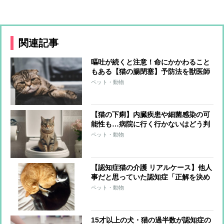
関連記事
嘔吐が続くと注意！命にかかわること
もある【猫の腸閉塞】予防法を獣医師
が解説、原因は大別して異物か腫瘍
ペット・動物
【猫の下痢】内臓疾患や細菌感染の可
能性も…病院に行く行かないはどう判
断すればいい？獣医師が解説
ペット・動物
【認知症猫の介護 リアルケース】他人
事だと思っていた認知症「正解を決め
つけず、できることの中からベストな
ペット・動物
方法を探していった」
15才以上の犬・猫の過半数が認知症の