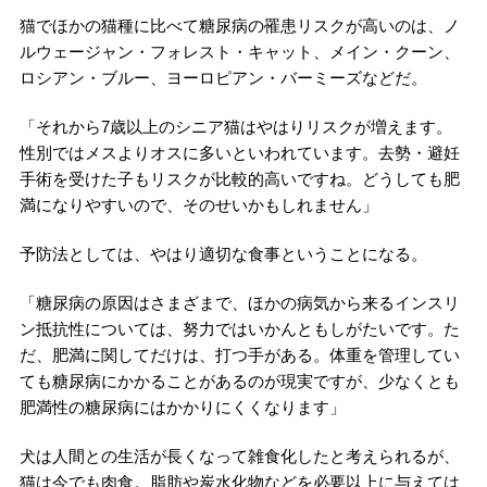
猫でほかの猫種に比べて糖尿病の罹患リスクが高いのは、ノ
ルウェージャン・フォレスト・キャット、メイン・クーン、
ロシアン・ブルー、ヨーロピアン・バーミーズなどだ。
「それから7歳以上のシニア猫はやはりリスクが増えます。
性別ではメスよりオスに多いといわれています。去勢・避妊
手術を受けた子もリスクが比較的高いですね。どうしても肥
満になりやすいので、そのせいかもしれません」
予防法としては、やはり適切な食事ということになる。
「糖尿病の原因はさまざまで、ほかの病気から来るインスリ
ン抵抗性については、努力ではいかんともしがたいです。た
だ、肥満に関してだけは、打つ手がある。体重を管理してい
ても糖尿病にかかることがあるのが現実ですが、少なくとも
肥満性の糖尿病にはかかりにくくなります」
犬は人間との生活が長くなって雑食化したと考えられるが、
猫は今でも肉食。脂肪や炭水化物などを必要以上に与えては