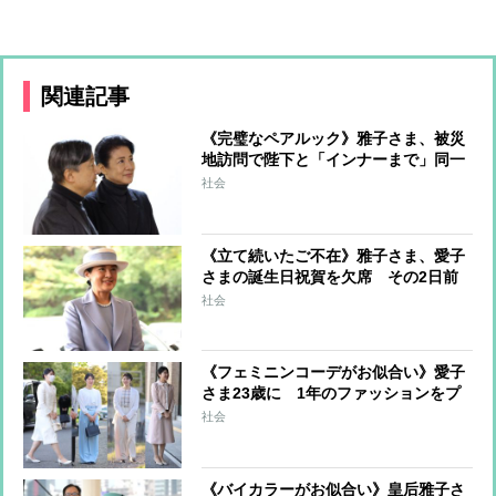
関連記事
《完璧なペアルック》雅子さま、被災
地訪問で陛下と「インナーまで」同一
コーデ 「独自のスタイルを打ち出され
社会
て」
《立て続いたご不在》雅子さま、愛子
さまの誕生日祝賀を欠席 その2日前
の公務は“陛下おひとり” 百合子さま
社会
の逝去により外出が重なった影響か
《フェミニンコーデがお似合い》愛子
さま23歳に 1年のファッションをプ
レイバック「ペールブルーのワイドパ
社会
ンツ姿」「雅子さまのバッグをお持ち
に」
《バイカラーがお似合い》皇后雅子さ