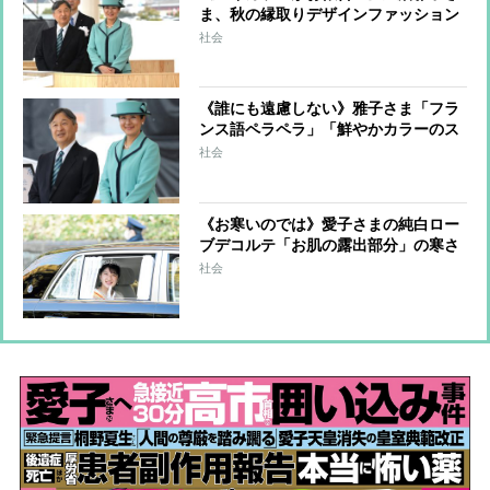
ま、秋の縁取りデザインファッション
をおさらい ご成婚直後から令和まで
社会
《誰にも遠慮しない》雅子さま「フラ
ンス語ペラペラ」「鮮やかカラーのス
ーツ」で本領発揮の兆し
社会
《お寒いのでは》愛子さまの純白ロー
ブデコルテ「お肌の露出部分」の寒さ
対策はどうしているのか【新年祝賀の
社会
儀】の疑問