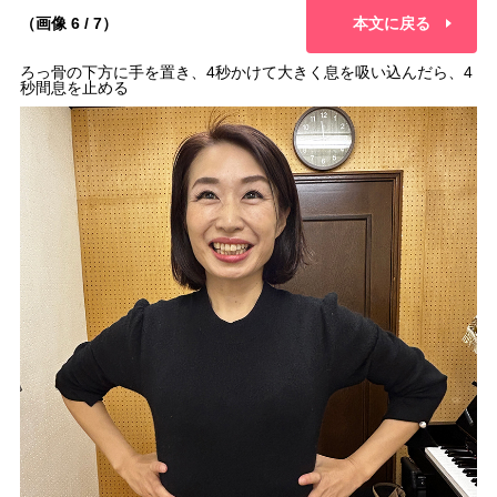
（画像 6 / 7）
本文に戻る
ろっ骨の下方に手を置き、4秒かけて大きく息を吸い込んだら、4
秒間息を止める