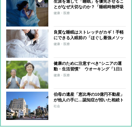
生涯を通して「睡眠」を優先させるこ
とがなぜ大切なのか？「睡眠時無呼吸
症候群」なら心血管疾患のリスク増大
健康・医療
良質な睡眠はストレッチがカギ！手軽
にできる入眠前の「ほぐし最強メソッ
ド」6つを伝授
健康・医療
健康のために注意すべき“シニアの運
動・生活習慣” ウオーキング「1日1
万歩」は過剰、湯船は温度次第で“危
健康・医療
険地帯”、睡眠は長さよりも質
伯母の遺産「恵比寿の10億円不動産」
が他人の手に…認知症が招いた相続ト
ラブル「要介護5認定後に作られてい
社会
た2通目の遺言書」で遺産が“自称・後
見人”に渡る事態