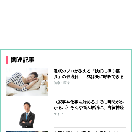
関連記事
睡眠のプロが教える「快眠に導く寝
具」の最適解 「枕は楽に呼吸できる
高さを」「室内の温度は涼しいくらい
健康・医療
がベスト」
《家事や仕事を始めるまでに時間がか
かる…》そんな悩み解消に、自律神経
の名医が伝授する集中力UPの「ワンツ
ライフ
ー呼吸法」