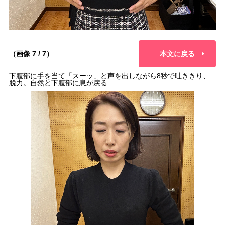
（画像 7 / 7）
本文に戻る
下腹部に手を当て「スーッ」と声を出しながら8秒で吐ききり、
脱力。自然と下腹部に息が戻る