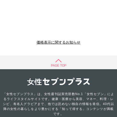
価格表示に関するお知らせ
PAGE TOP
「女性セブンプラス」は、女性週刊誌実売部数No.1「女性セブン」によ
るライフスタイルサイトです。健康・医療から美容、マネー、料理・レ
シピ、有名人グラビアまで、他では読めない独自の情報を発信。40代以
降の女性の暮らしをより豊かにする「知って得する」コンテンツが満載
です。