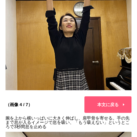
（画像 4 / 7）
本文に戻る
腕を上から横いっぱいに大きく伸ばし、肩甲骨を寄せる。手の先
まで息が入るイメージで息を吸い、「もう吸えない」というとこ
ろで3秒間息を止める