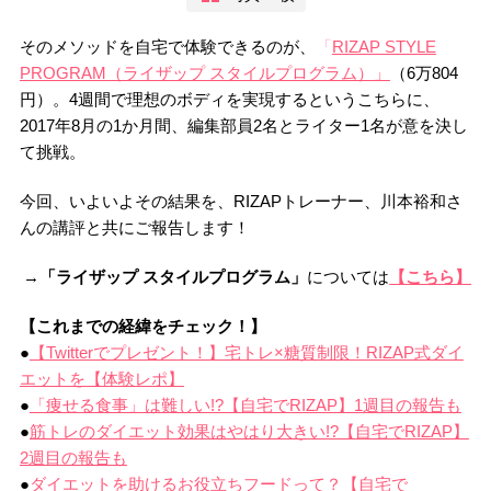
そのメソッドを自宅で体験できるのが、
「
RIZAP STYLE
PROGRAM（ライザップ スタイルプログラム）」
（6万804
円）。4週間で理想のボディを実現するというこちらに、
2017年8月の1か月間、編集部員2名とライター1名が意を決し
て挑戦。
今回、いよいよその結果を、RIZAPトレーナー、川本裕和さ
んの講評と共にご報告します！
→
「ライザップ スタイルプログラム」
については
【こちら】
【これまでの経緯をチェック！】
●
【Twitterでプレゼント！】宅トレ×糖質制限！RIZAP式ダイ
エットを【体験レポ】
●
「痩せる食事」は難しい!?【自宅でRIZAP】1週目の報告も
●
筋トレのダイエット効果はやはり大きい!?【自宅でRIZAP】
2週目の報告も
●
ダイエットを助けるお役立ちフードって？【自宅で