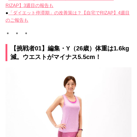
RIZAP】3週目の報告も
●
「ダイエット停滞期」の改善策は？【自宅でRIZAP】4週目
のご報告も
＊ ＊ ＊
【挑戦者01】編集・Y（26歳）体重は1.6kg
減。ウエストがマイナス5.5cm！