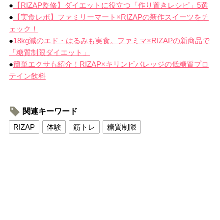
●
【RIZAP監修】ダイエットに役立つ「作り置きレシピ」5選
●
【実食レポ】ファミリーマート×RIZAPの新作スイーツをチ
ェック！
●
18kg減のエド・はるみも実食。ファミマ×RIZAPの新商品で
「糖質制限ダイエット」
●
簡単エクサも紹介！RIZAP×キリンビバレッジの低糖質プロ
テイン飲料
関連キーワード
RIZAP
体験
筋トレ
糖質制限