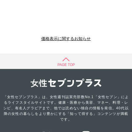
価格表示に関するお知らせ
PAGE TOP
「女性セブンプラス」は、女性週刊誌実売部数No.1「女性セブン」によ
るライフスタイルサイトです。健康・医療から美容、マネー、料理・レ
シピ、有名人グラビアまで、他では読めない独自の情報を発信。40代以
降の女性の暮らしをより豊かにする「知って得する」コンテンツが満載
です。