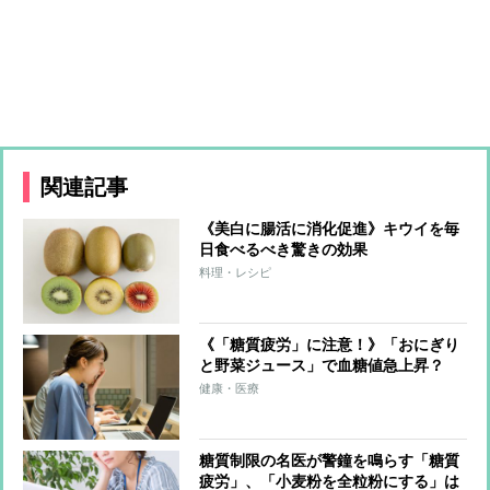
関連記事
《美白に腸活に消化促進》キウイを毎
日食べるべき驚きの効果
料理・レシピ
《「糖質疲労」に注意！》「おにぎり
と野菜ジュース」で血糖値急上昇？
「低GI食品のそばならOK」は誤解だ
健康・医療
った
糖質制限の名医が警鐘を鳴らす「糖質
疲労」、「小麦粉を全粒粉にする」は