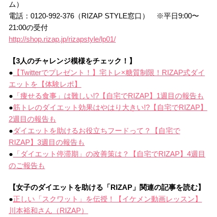
ム）
電話：0120-992-376（RIZAP STYLE窓口） ※平日9:00〜
21:00の受付
http://shop.rizap.jp/rizapstyle/lp01/
【3人のチャレンジ模様をチェック！】
●
【Twitterでプレゼント！】宅トレ×糖質制限！RIZAP式ダイ
エットを【体験レポ】
●
「痩せる食事」は難しい!?【自宅でRIZAP】1週目の報告も
●
筋トレのダイエット効果はやはり大きい!?【自宅でRIZAP】
2週目の報告も
●
ダイエットを助けるお役立ちフードって？【自宅で
RIZAP】3週目の報告も
●
「ダイエット停滞期」の改善策は？【自宅でRIZAP】4週目
のご報告も
【女子のダイエットを助ける「RIZAP」関連の記事を読む】
●
正しい「スクワット」を伝授！【イケメン動画レッスン】
川本裕和さん（RIZAP）