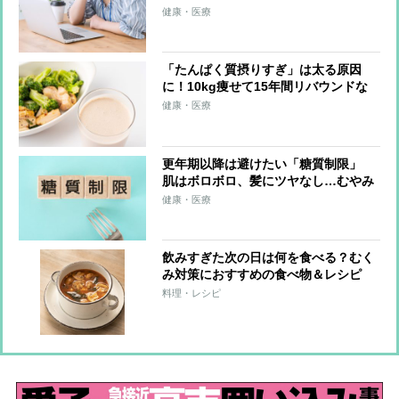
意味がない？ 注意すべき「低脂肪ヨ
健康・医療
ーグルト」
「たんぱく質摂りすぎ」は太る原因
に！10kg痩せて15年間リバウンドな
しの管理栄養士が語る
健康・医療
更年期以降は避けたい「糖質制限」
肌はボロボロ、髪にツヤなし…むやみ
にやると“老け”のもとに
健康・医療
飲みすぎた次の日は何を食べる？むく
み対策におすすめの食べ物＆レシピ
料理・レシピ