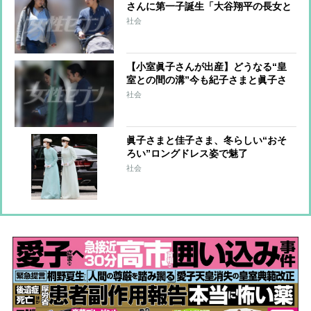
さんに第一子誕生「大谷翔平の長女と
同級生」「まるで大河ドラマのよう」
社会
国民の関心事に
【小室眞子さんが出産】どうなる“皇
室との間の溝”今も紀子さまと眞子さ
んは直接連絡できない状態 悠仁さま
社会
の成年式が“雪解け”の舞台となるか
眞子さまと佳子さま、冬らしい“おそ
ろい”ロングドレス姿で魅了
社会