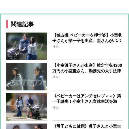
関連記事
【独占撮 ベビーカーを押す姿】小室眞
子さんが第一子を出産、圭さんがパパ
に！ 新居に引っ越し、“理想の家”で
社会
出産準備を進めていた
【小室眞子さんが出産】推定年収4300
万円の小室圭さん、勤務先の大手法律
事務所は育児休業が充実 有給と合わ
社会
せて最大24週間の育児休暇を取得可能
《ベビーカーはアンチセレブママ》第
一子誕生！小室圭さん育休生活を満
喫、眞子さんとの「質素なアメリカ暮
社会
らし」
《母子ともに健康》眞子さんと小室圭