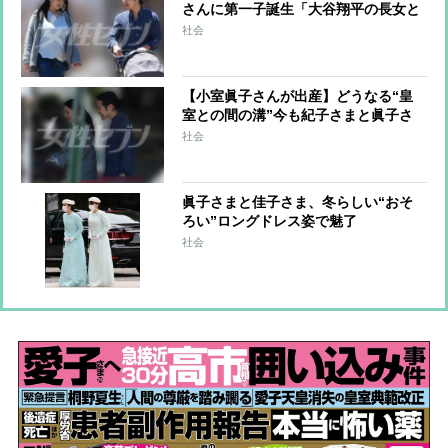
さんに第一子誕生「大谷翔平の長女と
同級生」「まるで大河ドラマのよう」
社会
国民の関心事に
【小室眞子さんが出産】どうなる“皇
室との間の溝”今も紀子さまと眞子さ
んは直接連絡できない状態 悠仁さま
社会
の成年式が“雪解け”の舞台となるか
眞子さまと佳子さま、冬らしい“おそ
ろい”ロングドレス姿で魅了
社会