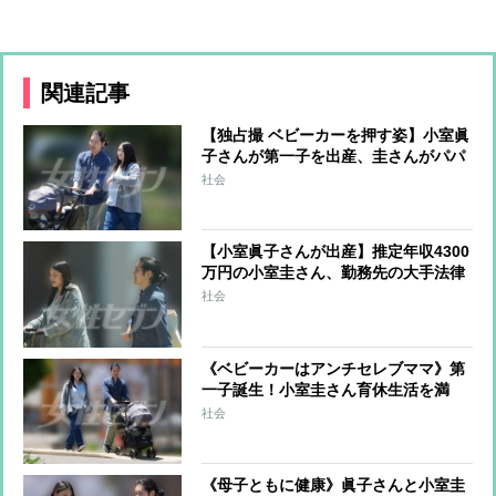
関連記事
【独占撮 ベビーカーを押す姿】小室眞
子さんが第一子を出産、圭さんがパパ
に！ 新居に引っ越し、“理想の家”で
社会
出産準備を進めていた
【小室眞子さんが出産】推定年収4300
万円の小室圭さん、勤務先の大手法律
事務所は育児休業が充実 有給と合わ
社会
せて最大24週間の育児休暇を取得可能
《ベビーカーはアンチセレブママ》第
一子誕生！小室圭さん育休生活を満
喫、眞子さんとの「質素なアメリカ暮
社会
らし」
《母子ともに健康》眞子さんと小室圭