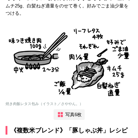
ムチ25g、白髪ねぎ適量をのせて巻く。好みでごま油少量を
つける。
焼き肉飯レタス包み（イラスト／さややん。）
写真6枚
《複数米ブレンド》「豚しゃぶ丼」レシピ