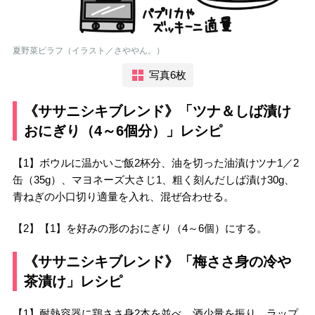
夏野菜ピラフ（イラスト／さややん。）
写真6枚
《ササニシキブレンド》「ツナ＆しば漬け
おにぎり（4～6個分）」レシピ
【1】ボウルに温かいご飯2杯分、油を切った油漬けツナ1／2
缶（35g）、マヨネーズ大さじ1、粗く刻んだしば漬け30g、
青ねぎの小口切り適量を入れ、混ぜ合わせる。
【2】【1】を好みの形のおにぎり（4～6個）にする。
《ササニシキブレンド》「梅ささ身の冷や
茶漬け」レシピ
【1】耐熱容器に鶏ささ身2本を並べ、酒少量を振り、ラップ