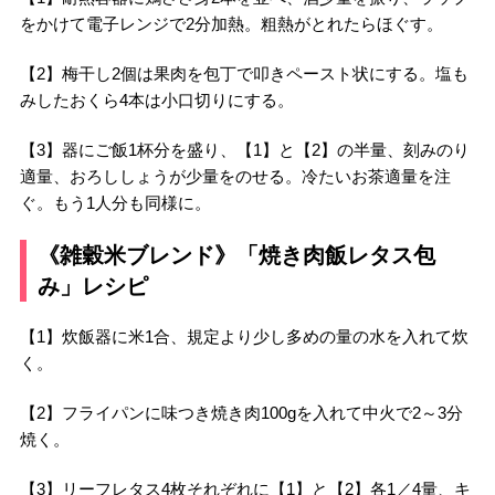
をかけて電子レンジで2分加熱。粗熱がとれたらほぐす。
【2】梅干し2個は果肉を包丁で叩きペースト状にする。塩も
みしたおくら4本は小口切りにする。
【3】器にご飯1杯分を盛り、【1】と【2】の半量、刻みのり
適量、おろししょうが少量をのせる。冷たいお茶適量を注
ぐ。もう1人分も同様に。
《雑穀米ブレンド》「焼き肉飯レタス包
み」レシピ
【1】炊飯器に米1合、規定より少し多めの量の水を入れて炊
く。
【2】フライパンに味つき焼き肉100gを入れて中火で2～3分
焼く。
【3】リーフレタス4枚それぞれに【1】と【2】各1／4量、キ