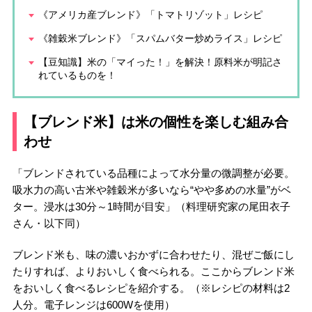
《アメリカ産ブレンド》「トマトリゾット」レシピ
《雑穀米ブレンド》「スパムバター炒めライス」レシピ
【豆知識】米の「マイった！」を解決！原料米が明記さ
れているものを！
【ブレンド米】は米の個性を楽しむ組み合
わせ
「ブレンドされている品種によって水分量の微調整が必要。
吸水力の高い古米や雑穀米が多いなら“やや多めの水量”がベ
ター。浸水は30分～1時間が目安」（料理研究家の尾田衣子
さん・以下同）
ブレンド米も、味の濃いおかずに合わせたり、混ぜご飯にし
たりすれば、よりおいしく食べられる。ここからブレンド米
をおいしく食べるレシピを紹介する。（※レシピの材料は2
人分。電子レンジは600Wを使用）