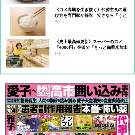
《コメ高騰を生き抜く》代替主食の選
び方を専門家が解説 安さなら「うど
ん」、栄養なら「パスタ」、長続きさ
ライフ
せるコツは「代替ときどき米」
《史上最高値更新》スーパーのコメ
「4000円」突破で「きっと備蓄米放出
でも下がらない」庶民の悲鳴
社会