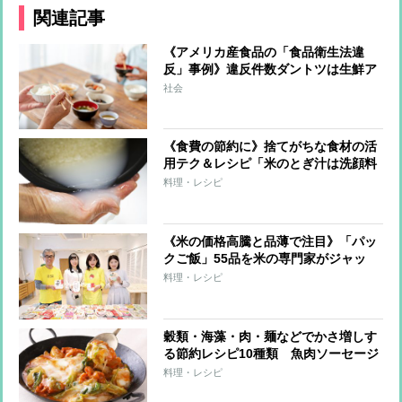
関連記事
《アメリカ産食品の「食品衛生法違
反」事例》違反件数ダントツは生鮮ア
ーモンド、カビ毒の「アフラトキシ
社会
ン」が検出 今後の注目は輸入量増の
可能性のある「米」の安全性
《食費の節約に》捨てがちな食材の活
用テク＆レシピ「米のとぎ汁は洗顔料
から掃除まで幅広く活用」「卵の殻は
料理・レシピ
研磨剤・漂白剤に」「コーヒーがらは
消臭剤に」
《米の価格高騰と品薄で注目》「パッ
クご飯」55品を米の専門家がジャッ
ジ！コシヒカリ部門や全国銘柄米部門
料理・レシピ
などをランキング化
穀類・海藻・肉・麺などでかさ増しす
る節約レシピ10種類 魚肉ソーセージ
でえびマヨ、お米の代わりにしらたき
料理・レシピ
を活用も