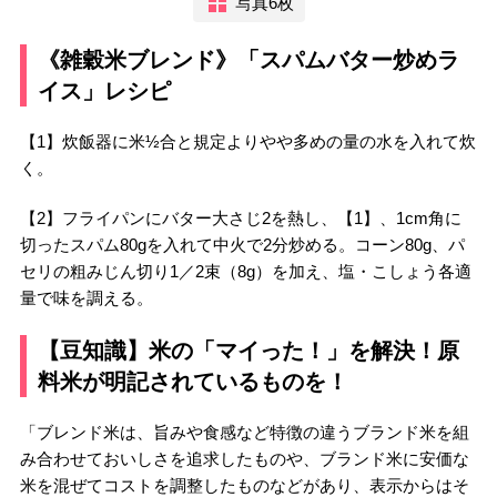
写真6枚
《雑穀米ブレンド》「スパムバター炒めラ
イス」レシピ
【1】炊飯器に米½合と規定よりやや多めの量の水を入れて炊
く。
【2】フライパンにバター大さじ2を熱し、【1】、1cm角に
切ったスパム80gを入れて中火で2分炒める。コーン80g、パ
セリの粗みじん切り1／2束（8g）を加え、塩・こしょう各適
量で味を調える。
【豆知識】米の「マイった！」を解決！原
料米が明記されているものを！
「ブレンド米は、旨みや食感など特徴の違うブランド米を組
み合わせておいしさを追求したものや、ブランド米に安価な
米を混ぜてコストを調整したものなどがあり、表示からはそ