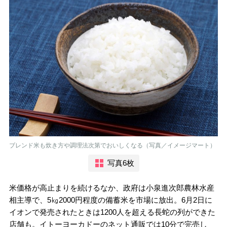
ブレンド米も炊き方や調理法次第でおいしくなる（写真／イメージマート）
写真6枚
米価格が高止まりを続けるなか、政府は小泉進次郎農林水産
相主導で、5㎏2000円程度の備蓄米を市場に放出。6月2日に
イオンで発売されたときは1200人を超える長蛇の列ができた
店舗も。イトーヨーカドーのネット通販では10分で完売し