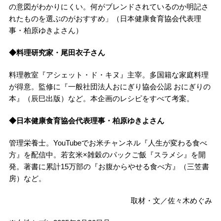
の意図がわかりにくい。何がブレンドされているのか明記さ
れたものを選ぶのがおすすめ」（日本健康食育協会代表理
事・柏原ゆきよさん）
◆料理研究家・尾田衣子さん
料理教室『アシェット・ド・キヌ』主宰。多国籍な家庭料理
が得意。監修に『一般社団法人おにぎり協会公認 おにぎりの
本』（辰巳出版）など。本企画のレシピをすべて考案。
◆日本健康食育協会代表理事・柏原ゆきよさん
管理栄養士。YouTubeでお米チャンネル『人生が変わる食べ
方』を配信中。若玄米×雑穀のパックご飯『スラメシ』を開
発。著書に累計15万部の『お腹からやせる食べ方』（三笠書
房）など。
取材・文／佐々木めぐみ