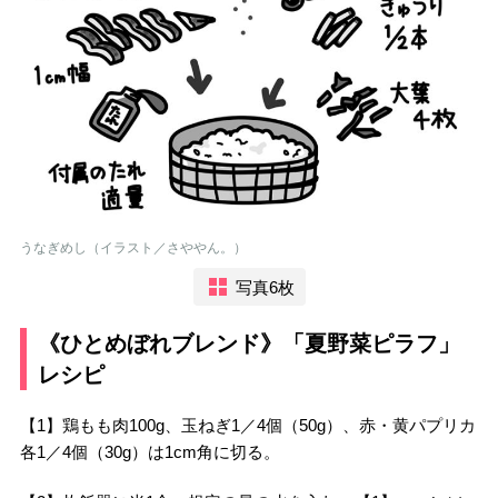
うなぎめし（イラスト／さややん。）
写真6枚
《ひとめぼれブレンド》「夏野菜ピラフ」
レシピ
【1】鶏もも肉100g、玉ねぎ1／4個（50g）、赤・黄パプリカ
各1／4個（30g）は1cm角に切る。