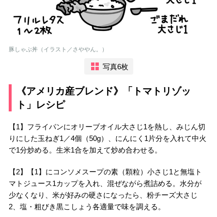
豚しゃぶ丼（イラスト／さややん。）
写真6枚
《アメリカ産ブレンド》「トマトリゾッ
ト」レシピ
【1】フライパンにオリーブオイル大さじ1を熱し、みじん切
りにした玉ねぎ1／4個（50g）、にんにく1片分を入れて中火
で1分炒める。生米1合を加えて炒め合わせる。
【2】【1】にコンソメスープの素（顆粒）小さじ1と無塩ト
マトジュース1カップを入れ、混ぜながら煮詰める。水分が
少なくなり、米が好みの硬さになったら、粉チーズ大さじ
2、塩・粗びき黒こしょう各適量で味を調える。