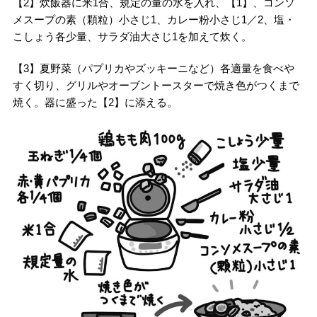
【2】炊飯器に米1合、規定の量の水を入れ、【1】、コンソ
メスープの素（顆粒）小さじ1、カレー粉小さじ1／2、塩・
こしょう各少量、サラダ油大さじ1を加えて炊く。
【3】夏野菜（パプリカやズッキーニなど）各適量を食べや
すく切り、グリルやオーブントースターで焼き色がつくまで
焼く。器に盛った【2】に添える。