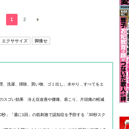
1
2
エクササイズ
脚痩せ
理、洗濯、掃除、買い物、ゴミ出し、水やり…すべてをエ
」のスゴい効果 冷え症改善や腰痛、肩こり、片頭痛の軽減
0秒」「週に1回」の筋刺激で認知症を予防する「30秒スク