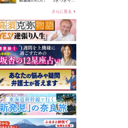
額遺産の行方」 つきっきりで
私生活をサポートしていた元俳
優が相続か
さらに見る