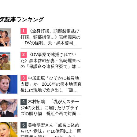
気記事ランキング
1
《全身打撲、頭部裂傷及び
打撲、頸部損傷…》宮崎麗果の
「DVの怪我」夫・黒木啓司の
逮捕で始まる「夫婦の闘争」
2
《DV事案で逮捕されてい
た》黒木啓司が妻・宮崎麗果へ
の「保護命令違反容疑で」離婚
協議は「第二ステージ」へ
3
中居正広「ひそかに被災地
支援」か 2016年の熊本地震直
後には現地で炊き出し “誰に
も知られなくて良い”と、むし
ろ強まる福祉活動への思い
4
木村拓哉、「乳がんステー
ジ4の女性」に届けたサプライ
ズの贈り物 番組企画で対面し
たファンが、夢と希望を与える
心遣いに「うれしくて号泣しま
5
美輪明宏さん「戒名に込め
した」
られた意味」と10億円以上「巨