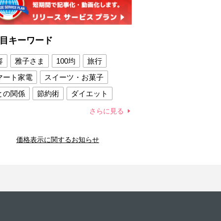
目キーワード
容
雅子さま
100均
旅行
マート家電
スイーツ・お菓子
との関係
節約術
ダイエット
康法
新製品
さらに見る
容賢者のダイエットグッズ
価格表示に関するお知らせ
との関係
新津春子
どか食い