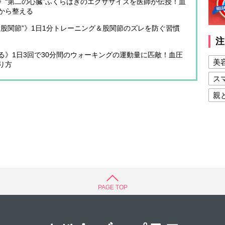
》“第二の心臓”ふくらはぎのエクササイズを医師が伝授！血
から整える
股関節”》1日1分トレーニング＆股関節のズレを防ぐ習慣
注
る》1日3回で30分間のウォーキングの運動量に匹敵！血圧
美
り方
ス
親
健
美
夫
PAGE TOP