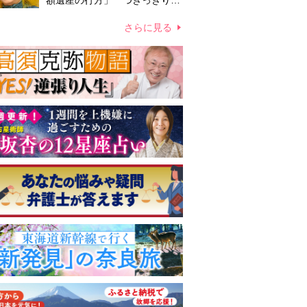
額遺産の行方」 つきっきりで
私生活をサポートしていた元俳
優が相続か
さらに見る