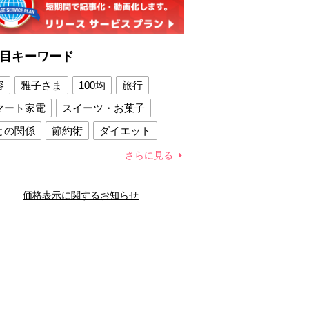
目キーワード
容
雅子さま
100均
旅行
マート家電
スイーツ・お菓子
との関係
節約術
ダイエット
康法
新製品
さらに見る
容賢者のダイエットグッズ
価格表示に関するお知らせ
との関係
新津春子
どか食い