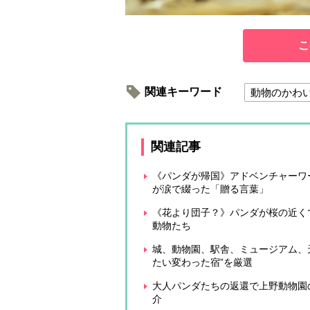
こ
関連キーワード
動物のかわ
関連記事
《パンダが帰国》アドベンチャーワ
が涙で綴った「贈る言葉」
《花より団子？》パンダが桜の近く
動物たち
城、動物園、駅舎、ミュージアム、
たい変わった宿”を厳選
大人パンダたちの返還で上野動物園
介