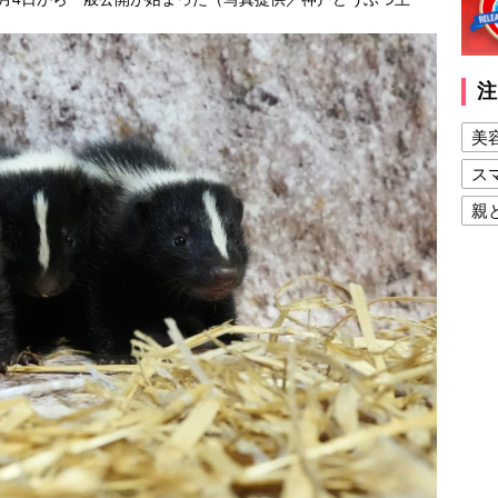
注
美
ス
親
健
美
夫