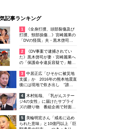
気記事ランキング
1
《全身打撲、頭部裂傷及び
打撲、頸部損傷…》宮崎麗果の
「DVの怪我」夫・黒木啓司の
逮捕で始まる「夫婦の闘争」
2
《DV事案で逮捕されてい
た》黒木啓司が妻・宮崎麗果へ
の「保護命令違反容疑で」離婚
協議は「第二ステージ」へ
3
中居正広「ひそかに被災地
支援」か 2016年の熊本地震直
後には現地で炊き出し “誰に
も知られなくて良い”と、むし
ろ強まる福祉活動への思い
4
木村拓哉、「乳がんステー
ジ4の女性」に届けたサプライ
ズの贈り物 番組企画で対面し
たファンが、夢と希望を与える
心遣いに「うれしくて号泣しま
5
美輪明宏さん「戒名に込め
した」
られた意味」と10億円以上「巨