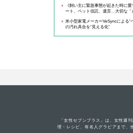
《飼い主に緊急事態が起きた時に愛
ート、ペット信託、遺言…大切な「
米小型家電メーカーVeSyncによ
の汚れ具合を“見える化”
「女性セブンプラス」は、女性週刊
理・レシピ、有名人グラビアまで、