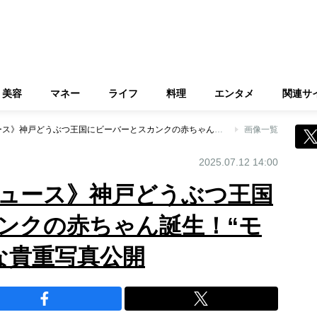
美容
マネー
ライフ
料理
エンタメ
関連サ
《かわいすぎるニュース》神戸どうぶつ王国にビーバーとスカンクの赤ちゃん誕生！“モフモフすくすく”な貴重写真公開
画像一覧
2025.07.12 14:00
ュース》神戸どうぶつ王国
ンクの赤ちゃん誕生！“モ
な貴重写真公開