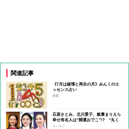
関連記事
《7月は破壊と再生の月》みんくのエ
ッセンス占い
連載
石原さとみ、北川景子、飯豊まりえら
幸せ有名人は“開運おでこ”!? “丸く
て広い最強おでこ”の作り方を専門家
エンタメ