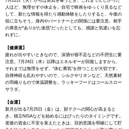
7月22日（火）からは英気を養うとき。これまで忙しかった
人ほど、無理せず小休止を。自宅で映画をゆっくり見るなど
して、新たな情報を得たり感動体験をしたりすると、今後の
役に立ちそう。身内やパートナーとの関係には要注意。相手
の厚意が“ありがた迷惑”だったとしても、感謝と気遣いを忘
れずに。
【健康運】
疲れが出やすいときなので、深酒や寝不足などの不摂生に要
注意。7月24日（木）以降はエネルギーが回復しますから、
それまでは無理をせず、“休む勇気”を持つことが大切です。
自律神経も乱れやすいので、シルクやリネンなど、天然素材
の羽織りもので体温調整を。ラッキーフードはコールスロー
サラダ。
【金運】
新月が出る7月25日（金）は、財テクへの関心が高まると
き。積立NISAなどを始めるにはぴったりのタイミングです。
老後の資金に不安を覚えたときは、目的意識を明確にして貯