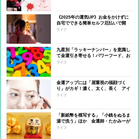
が指南
《2025年の運気UP》お金をかけずに
自宅でできる簡単セルフ厄払いで開
運！厄を祓って吉を呼び込む
ライフ
九星別「ラッキーナンバー」を意識し
て金運引き寄せる！パワーフード、お
掃除すべきエリアは？
ライフ
金運アップには「眉重視の福顔づく
り」がカギ！濃く、太く、長く アイ
カラーはゴールド・グリーンを
ライフ
「新紙幣を模写する」「小銭をぬるま
湯で洗う」ほか 金運師・たかみーが
教える金運招来のアクション
ライフ