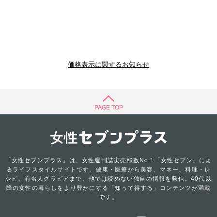
価格表示に関するお知らせ
PAGE TOP
「女性セブンプラス」は、女性週刊誌実売部数No.1「女性セブン」によ
るライフスタイルサイトです。健康・医療から美容、マネー、料理・レ
シピ、有名人グラビアまで、他では読めない独自の情報を発信。40代以
降の女性の暮らしをより豊かにする「知って得する」コンテンツが満載
です。