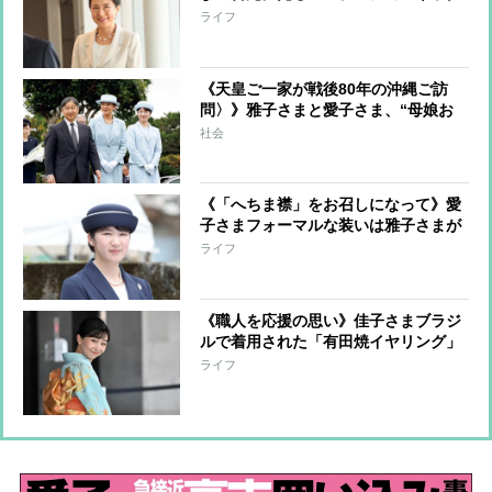
レス」愛子さまと佳子さまも「パール
ライフ
で個性を発揮」
《天皇ご一家が戦後80年の沖縄ご訪
問〉》雅子さまと愛子さま、“母娘お
そろいコーデ” ライトブルーのスー
社会
ツや“かりゆし”なども
《「へちま襟」をお召しになって》愛
子さまフォーマルな装いは雅子さまが
お好みのもの「戦後80年」犠牲者への
ライフ
祈り
《職人を応援の思い》佳子さまブラジ
ルで着用された「有田焼イヤリング」
の輝き“佳子さま売れ”現象への矜持
ライフ