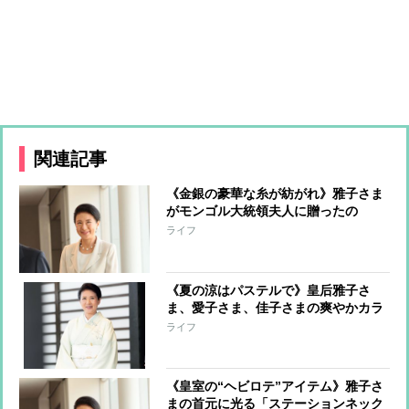
関連記事
《金銀の豪華な糸が紡がれ》雅子さま
がモンゴル大統領夫人に贈ったの
は“美智子さまから受け継いだ”伝統の
ライフ
ハンドバッグ
《夏の涼はパステルで》皇后雅子さ
ま、愛子さま、佳子さまの爽やかカラ
ーのご公務コーデ
ライフ
《皇室の“ヘビロテ”アイテム》雅子さ
まの首元に光る「ステーションネック