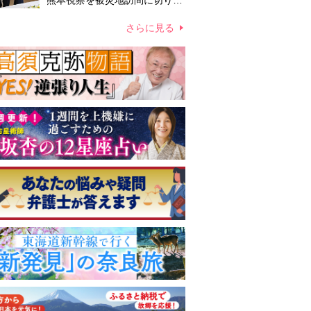
熊本視察を被災地訪問に切り替
えての実施が現実的か 上皇ご
夫妻から受け継ぐ“国民への寄
さらに見る
り添い方”