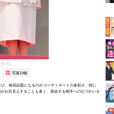
シアにて）
写真19枚
たび、毎回話題になるのがコーディネートの多彩さ。特に
物がお目見えすることも多く、面会する相手への心づかいを