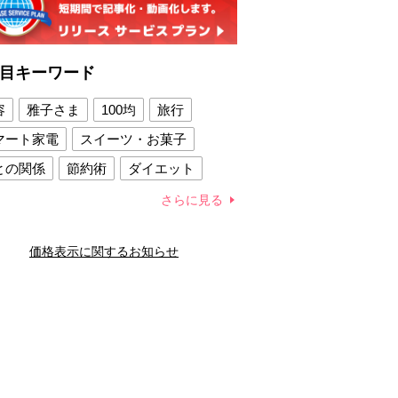
目キーワード
容
雅子さま
100均
旅行
マート家電
スイーツ・お菓子
との関係
節約術
ダイエット
康法
新製品
さらに見る
容賢者のダイエットグッズ
価格表示に関するお知らせ
との関係
新津春子
どか食い