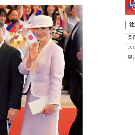
注
美
ス
親
健
美
夫