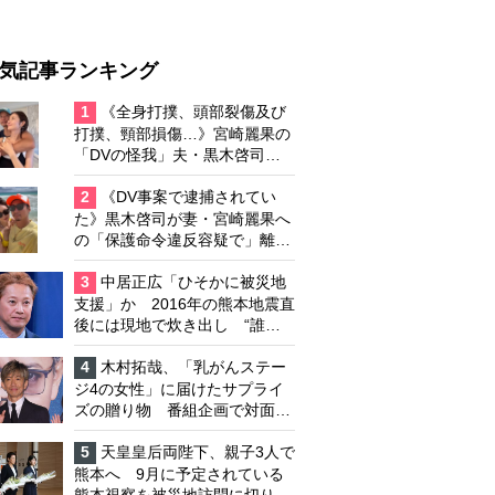
気記事ランキング
1
《全身打撲、頭部裂傷及び
打撲、頸部損傷…》宮崎麗果の
「DVの怪我」夫・黒木啓司の
逮捕で始まる「夫婦の闘争」
2
《DV事案で逮捕されてい
た》黒木啓司が妻・宮崎麗果へ
の「保護命令違反容疑で」離婚
協議は「第二ステージ」へ
3
中居正広「ひそかに被災地
支援」か 2016年の熊本地震直
後には現地で炊き出し “誰に
も知られなくて良い”と、むし
ろ強まる福祉活動への思い
4
木村拓哉、「乳がんステー
ジ4の女性」に届けたサプライ
ズの贈り物 番組企画で対面し
たファンが、夢と希望を与える
心遣いに「うれしくて号泣しま
5
天皇皇后両陛下、親子3人で
した」
熊本へ 9月に予定されている