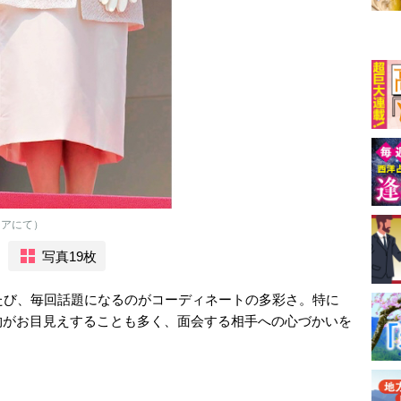
シアにて）
写真19枚
たび、毎回話題になるのがコーディネートの多彩さ。特に
物がお目見えすることも多く、面会する相手への心づかいを