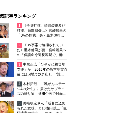
気記事ランキング
1
《全身打撲、頭部裂傷及び
打撲、頸部損傷…》宮崎麗果の
「DVの怪我」夫・黒木啓司の
逮捕で始まる「夫婦の闘争」
2
《DV事案で逮捕されてい
た》黒木啓司が妻・宮崎麗果へ
の「保護命令違反容疑で」離婚
協議は「第二ステージ」へ
3
中居正広「ひそかに被災地
支援」か 2016年の熊本地震直
後には現地で炊き出し “誰に
も知られなくて良い”と、むし
ろ強まる福祉活動への思い
4
木村拓哉、「乳がんステー
ジ4の女性」に届けたサプライ
ズの贈り物 番組企画で対面し
たファンが、夢と希望を与える
心遣いに「うれしくて号泣しま
5
美輪明宏さん「戒名に込め
した」
られた意味」と10億円以上「巨