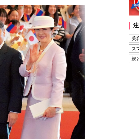
注
美
ス
親
健
美
夫