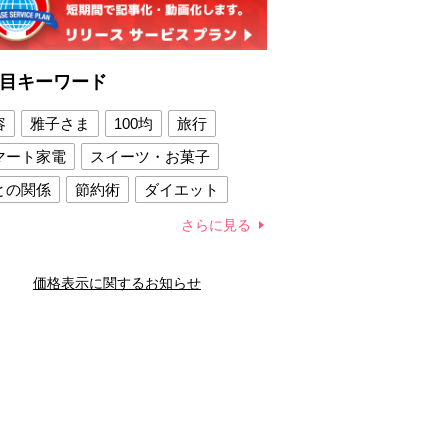
目キーワード
容
雅子さま
100均
旅行
マート家電
スイーツ・お菓子
との関係
節約術
ダイエット
康法
新製品
さらに見る
容賢者のダイエットグッズ
価格表示に関するお知らせ
との関係
新津春子
どか食い