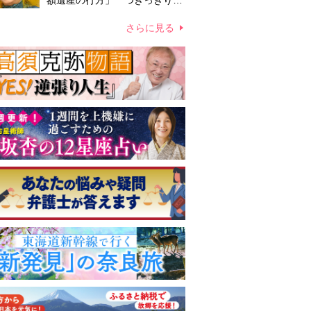
額遺産の行方」 つきっきりで
私生活をサポートしていた元俳
優が相続か
さらに見る