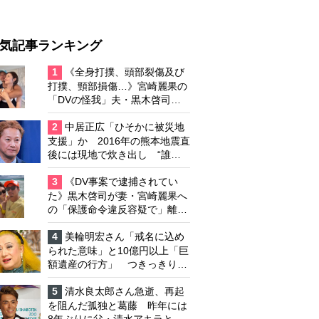
気記事ランキング
1
《全身打撲、頭部裂傷及び
打撲、頸部損傷…》宮崎麗果の
「DVの怪我」夫・黒木啓司の
逮捕で始まる「夫婦の闘争」
2
中居正広「ひそかに被災地
支援」か 2016年の熊本地震直
後には現地で炊き出し “誰に
も知られなくて良い”と、むし
ろ強まる福祉活動への思い
3
《DV事案で逮捕されてい
た》黒木啓司が妻・宮崎麗果へ
の「保護命令違反容疑で」離婚
協議は「第二ステージ」へ
4
美輪明宏さん「戒名に込め
られた意味」と10億円以上「巨
額遺産の行方」 つきっきりで
私生活をサポートしていた元俳
優が相続か
5
清水良太郎さん急逝、再起
を阻んだ孤独と葛藤 昨年には