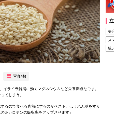
注
美
ス
親
健
美
夫
写真4枚
E、イライラ解消に効くマグネシウムなど栄養満点なごま。
なってしまう。
化するので食べる直前にするのがベスト。ほうれん草をすり
のβ-カロテンの吸収率をアップさせます」