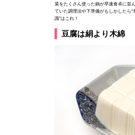
菜をたくさん使った鍋が早速食卓に並ん
ていた調理法や下準備がもしかしたら“
識”はこれ！
豆腐は絹より木綿