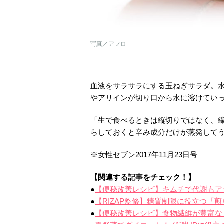
写真／アフロ
血液をサラサラにする玉ねぎサラダ。
やアリインが切り口から水に溶けてい
「生で食べるときは縦切りではなく、繊
らしておくと辛み成分だけが蒸発して
※女性セブン2017年11月23日号
【関連する記事をチェック！】
●
【便秘改善レシピ】キムチで代謝もア
●
【RIZAP監修】糖質制限に役立つ「
●
【便秘改善レシピ】食物繊維が豊富な