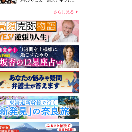
8年ぶりに父・清水アキラと共
演、本格的な活動再開に向かっ
ていたが…周囲が懸念していた
さらに見る
「不安定なところ」