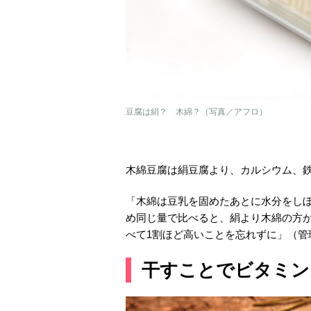
豆腐は絹？ 木綿？（写真／アフロ）
木綿豆腐は絹豆腐より、カルシウム、鉄
「木綿は豆乳を固めたあとに水分をし
め同じ量で比べると、絹より木綿の方
べて1割ほど高いことを忘れずに」（管
干すことでビタミン