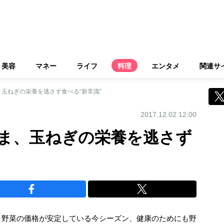
美容
マネー
ライフ
料理
エンタメ
関連サ
玉ねぎの栄養を逃さず食べる“新常識”
2017.12.02 12:00
ま、玉ねぎの栄養を逃さず
。野菜の価格が安定している今シーズン、健康のためにも野