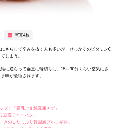
写真4枚
水にさらして辛みを抜く人も多いが、せっかくのビタミンC
ってしまう。
維に逆らって垂直に輪切りに。15～30分くらい空気にさ
うま味が凝縮されます」
ップ！「豆乳ごま純豆腐チゲ」
煎り豆腐チャーハン」
「きのこたっぷり韓国風プルコギ丼」