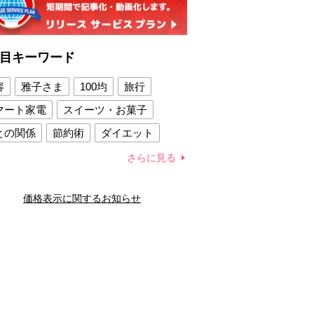
目キーワード
容
雅子さま
100均
旅行
マート家電
スイーツ・お菓子
との関係
節約術
ダイエット
康法
新製品
さらに見る
容賢者のダイエットグッズ
価格表示に関するお知らせ
との関係
新津春子
どか食い