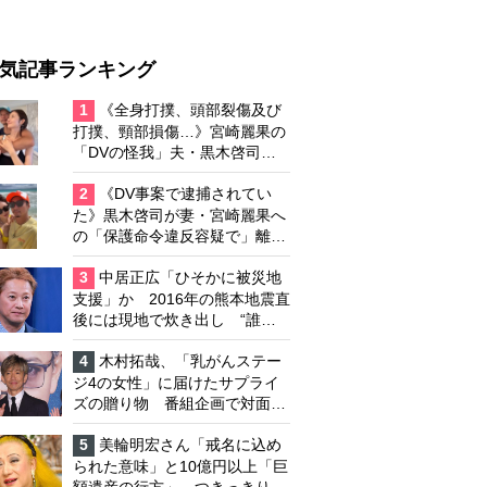
気記事ランキング
1
《全身打撲、頭部裂傷及び
打撲、頸部損傷…》宮崎麗果の
「DVの怪我」夫・黒木啓司の
逮捕で始まる「夫婦の闘争」
2
《DV事案で逮捕されてい
た》黒木啓司が妻・宮崎麗果へ
の「保護命令違反容疑で」離婚
協議は「第二ステージ」へ
3
中居正広「ひそかに被災地
支援」か 2016年の熊本地震直
後には現地で炊き出し “誰に
も知られなくて良い”と、むし
ろ強まる福祉活動への思い
4
木村拓哉、「乳がんステー
ジ4の女性」に届けたサプライ
ズの贈り物 番組企画で対面し
たファンが、夢と希望を与える
心遣いに「うれしくて号泣しま
5
美輪明宏さん「戒名に込め
した」
られた意味」と10億円以上「巨