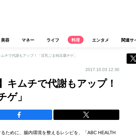
美容
マネー
ライフ
料理
エンタメ
関連サ
キムチで代謝もアップ！「豆乳ごま純豆腐チゲ」
2017.10.03 12:30
】キムチで代謝もアップ！
チゲ」
ために、腸内環境を整えるレシピを、「ABC HEALTH