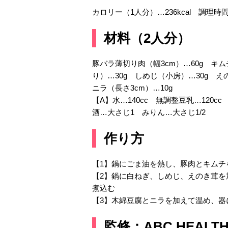
カロリー（1人分）…236kcal 調理時間
材料（2人分）
豚バラ薄切り肉（幅3cm）…60g キム
り）…30g しめじ（小房）…30g え
ニラ（長さ3cm）…10g
【A】水…140cc 無調整豆乳…120
酒…大さじ1 みりん…大さじ1/2
作り方
【1】鍋にごま油を熱し、豚肉とキムチ
【2】鍋に白ねぎ、しめじ、えのき茸を
煮込む
【3】木綿豆腐とニラを加えて温め、器
監修：ABC HEAL