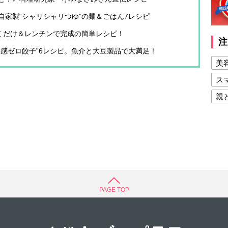
家製“シャリシャリつゆ”の麺＆ごはん7レシピ
焼くだけ＆レンチンで完成の簡単レシピ！
注
感ゼロ餃子”6レシピ。魚介と大豆製品で大満足！
美
ス
親
健
美
夫
PAGE TOP