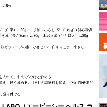
…15分
チ（白菜）…80g ごま油…小さじ1/2 白ねぎ（斜め薄切
のき茸（長さ3cm）…30g 木綿豆腐（ひと口大）…80g
cc 鶏ガラスープの素…小さじ1/2 白すりごま…小さじ2
を入れて、中火で3分ほど炒める
加え、軽く炒める。【A】の調味料を加え、中火で5分ほど
に盛り付ける
TH LABO（エービーシー ヘルス ラ