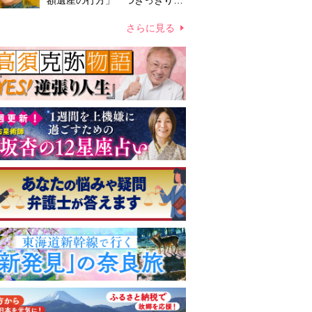
額遺産の行方」 つきっきりで
私生活をサポートしていた元俳
優が相続か
さらに見る