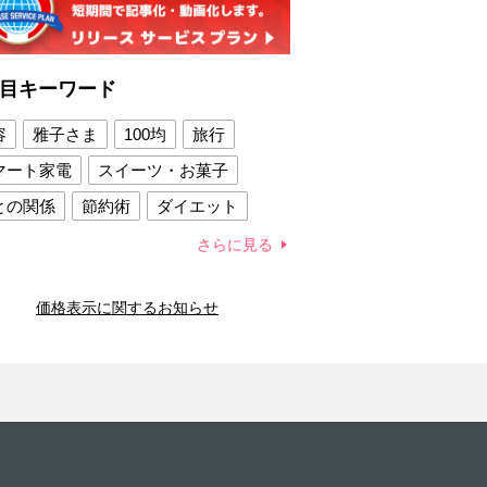
目キーワード
容
雅子さま
100均
旅行
マート家電
スイーツ・お菓子
との関係
節約術
ダイエット
康法
新製品
さらに見る
容賢者のダイエットグッズ
価格表示に関するお知らせ
との関係
新津春子
どか食い