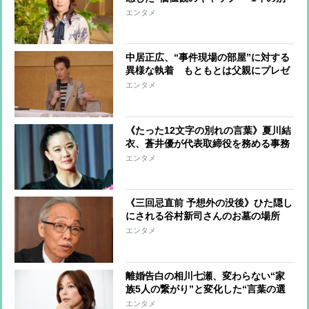
居生活を経てたどりついた“家族を守
エンタメ
るための離婚”という結論
中居正広、“事件現場の部屋”に対する
異様な執着 もともとは父親にプレゼ
ントした“実家”、親子の思い出が詰ま
エンタメ
った場所を手放したくない心境か
《たった12文字の別れの言葉》夏川結
衣、蒼井優が代表取締役を務める事務
所から退所 相思相愛からわずか1
エンタメ
年、「理由が見当たらない」と驚く声
も
《三回忌直前 予想外の没後》ひた隠し
にされる谷村新司さんのお墓の場所
事務所社長として支えた妻の意向か
エンタメ
「複雑な家族事情」を指摘する声も
離婚告白の相川七瀬、変わらない“家
族5人の繋がり”と変化した“言葉の選
び方”「離婚届はたった紙切れ1枚かも
エンタメ