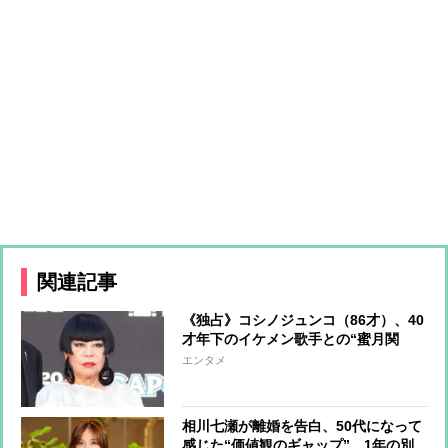
関連記事
《独占》コシノジュンコ（86才）、40
才年下のイケメン歌手との“蜜月関
係” 物心両面で支える情熱的な“推し
エンタメ
活”に周囲が騒然
相川七瀬が離婚を告白、50代になって
感じた“価値観のギャップ” 1年の別