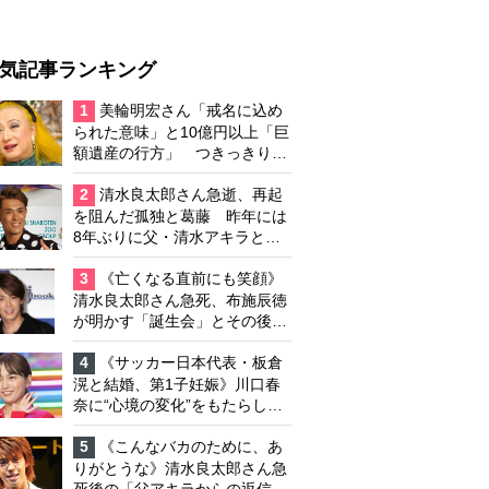
気記事ランキング
1
美輪明宏さん「戒名に込め
られた意味」と10億円以上「巨
額遺産の行方」 つきっきりで
私生活をサポートしていた元俳
優が相続か
2
清水良太郎さん急逝、再起
を阻んだ孤独と葛藤 昨年には
8年ぶりに父・清水アキラと共
演、本格的な活動再開に向かっ
ていたが…周囲が懸念していた
3
《亡くなる直前にも笑顔》
「不安定なところ」
清水良太郎さん急死、布施辰徳
が明かす「誕生会」とその後の
メッセージ
4
《サッカー日本代表・板倉
滉と結婚、第1子妊娠》川口春
奈に“心境の変化”をもたらした
主演映画『ママせか』 身を削
って「がんに蝕まれる母」を演
5
《こんなバカのために、あ
じた壮絶な撮影現場
りがとうな》清水良太郎さん急