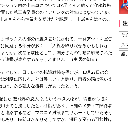
マンション内の出来事についてはA子さんと結んだ守秘義務
設置した第三者委員会のヒアリングの対象にはなっていませ
が中居さんから性暴力を受けたと認定し、中居さんはそのこ
注
美
クボックスの部分は置き去りにされて、一発アウトを宣告
ス
ては同意する部分が多く、『人権を取り戻せるかもしれな
しょうか。次なる展開として、国分さんの行動に触発された
親
いう連携が成立するかもしれません」（中居の知人）
健
として、日テレとの協議継続を望むが、10月27日の会
美
では対話に応じることは難しい」と語り、両者の溝は深いま
夫
景には、ある強力な後押しがあったという。
配した“芸能界の恩人”ともいうべき人物が、背後から彼を
費用までも援助したという話があり、旧知のメディア関係者
』と連絡するなど、マスコミ対策までサポートしていたそう
声もあり、時間はかかりそうですが、潮目が変わる可能性は