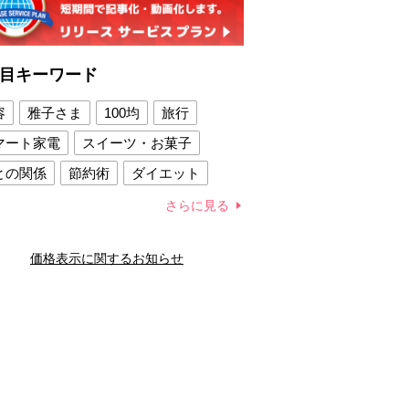
目キーワード
容
雅子さま
100均
旅行
マート家電
スイーツ・お菓子
との関係
節約術
ダイエット
康法
新製品
さらに見る
容賢者のダイエットグッズ
価格表示に関するお知らせ
との関係
新津春子
どか食い