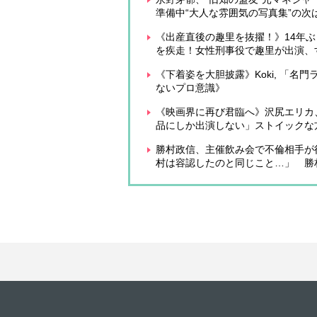
準備中“大人な雰囲気の写真集”の次はN
《出産直後の趣里を抜擢！》14年
を疾走！女性刑事役で趣里が出演、
《下着姿を大胆披露》Koki, 「
ないプロ意識》
《映画界に再び君臨へ》沢尻エリカ
品にしか出演しない」ストイックな
勝村政信、主催飲み会で不倫相手が
村は容認したのと同じこと…」 勝