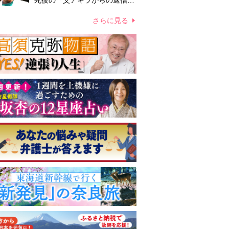
死後の「父アキラからの返信」
布施辰徳が涙で明かす「順番が
違う」
さらに見る