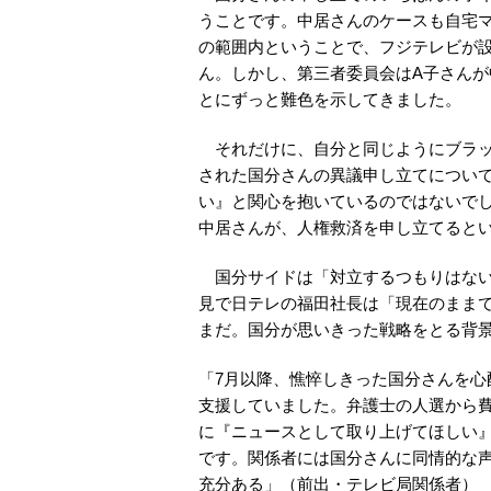
うことです。中居さんのケースも自宅
の範囲内ということで、フジテレビが
ん。しかし、第三者委員会はA子さん
とにずっと難色を示してきました。
それだけに、自分と同じようにブラッ
された国分さんの異議申し立てについ
い』と関心を抱いているのではないで
中居さんが、人権救済を申し立てると
国分サイドは「対立するつもりはない」
見で日テレの福田社長は「現在のまま
まだ。国分が思いきった戦略をとる背
「7月以降、憔悴しきった国分さんを心
支援していました。弁護士の人選から
に『ニュースとして取り上げてほしい
です。関係者には国分さんに同情的な
充分ある」（前出・テレビ局関係者）