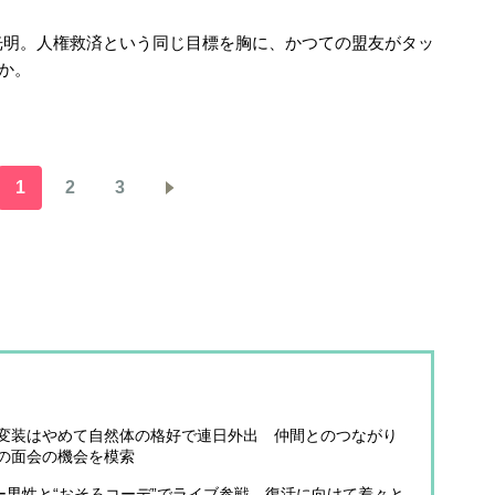
明。人権救済という同じ目標を胸に、かつての盟友がタッ
か。
1
2
3
変装はやめて自然体の格好で連日外出 仲間とのつながり
の面会の機会を模索
ー男性と“おそろコーデ”でライブ参戦 復活に向けて着々と