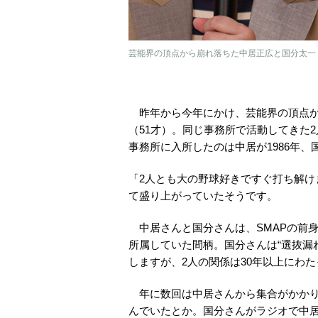
芸能界の頂点から崩れ落ちた中居正広と国分太一
昨年から今年にかけ、芸能界の頂点か
（51才）。同じ事務所で活動してきた
事務所に入所したのは中居が1986年、国
「2人とも大の野球好きですぐ打ち解
て盛り上がっていたそうです。
中居さんと国分さんは、SMAPの前
所属していた間柄。国分さんは“選抜漏れ
しますが、2人の関係は30年以上にわ
年に数回は中居さんから集合がかかり
んでいたとか。国分さんがラジオで中