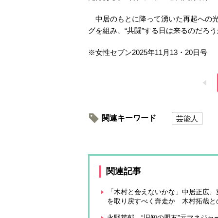
中居のもとに降って湧いた再起への光
グを組み、“共闘”する日は来るのだろう
※
女性セブン
2025
年
11
月
13
・
20
日号
関連キーワード
芸能人
関連記事
「木村と会えないかな」中居正広、
を取り戻すべく奔走か 木村拓哉と
永野芽郁、“旧知の盟友”元マネジャ