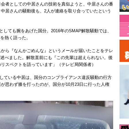
司会者としての中居さんの技術を真似ようと、中居さんの番
。中居さんの騒動後も、2人が連絡を取り合っていたという
しても腕をあげた国分。2016年のSMAP解散騒動では、
いを熱く語った。
んから『なんかごめんな』というメールが届いたことをテレ
を述べました。解散直前にも『この先輩は超えられない。後
のリスペクトを語っています」（テレビ局関係者）
チしている中居は、国分のコンプライアンス違反騒動の行方
が思わず膝を打ったのが、国分が10月23日に行った人権