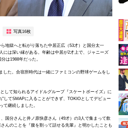
写真16枚
ら地獄へと転がり落ちた中居正広（53才）と国分太一
2人には深い縁がある。年齢は中居が2才上で、ジャニーズ
分は1988年だった。
けました。合宿所時代は一緒にファミコンの野球ゲームをし
身として知られるアイドルグループ『スケートボーイズ』に
”してSMAPに入ることができず、TOKIOとしてデビュー
たって継続しました。
、国分さんと井ノ原快彦さん（49才）の3人で集まって飲
居さんのことを『腹を割って話せる先輩』と明かしたことも