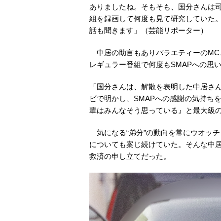
ありましたね。そもそも、国分さんは
組を録画して何度も見て研究していた
話も聞きます」（芸能リポーター）
中居の助言もありバラエティーのMCと
レギュラー番組で何度もSMAPへの思
「国分さんは、解散を表明した中居さ
ビで明かし、SMAPへの感謝の気持ち
輩はみんなそう思っている』と最大級
気になる“弟分”の動向を常にウオッ
についても案じ続けていた。そんな中居
救済の申し立てだった。