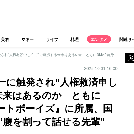
美容
マネー
ライフ
料理
エンタメ
関連サ
中居正広、国分太一に触発され“人権救済申し立て”で連携する未来はあるのか ともにSMAP前身『スケートボーイズ』に所属、国分にとって中居は“腹を割って話せる先輩”
2025.10.31 16:00
一に触発され“人権救済申し
未来はあるのか ともに
ケートボーイズ』に所属、国
“腹を割って話せる先輩”