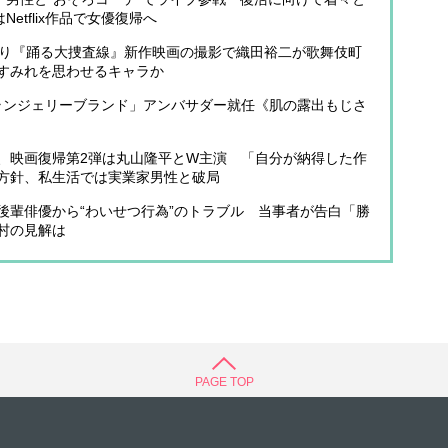
etflix作品で女優復帰へ
ぶり『踊る大捜査線』新作映画の撮影で織田裕二が歌舞伎町
すみれを思わせるキャラか
名門ランジェリーブランド」アンバサダー就任《肌の露出もじさ
、映画復帰第2弾は丸山隆平とW主演 「自分が納得した作
方針、私生活では実業家男性と破局
後輩俳優から“わいせつ行為”のトラブル 当事者が告白「勝
村の見解は
PAGE TOP