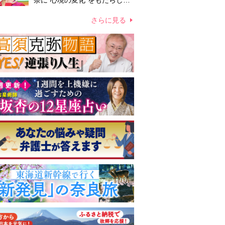
奈に“心境の変化”をもたらした
主演映画『ママせか』 身を削
って「がんに蝕まれる母」を演
さらに見る
じた壮絶な撮影現場