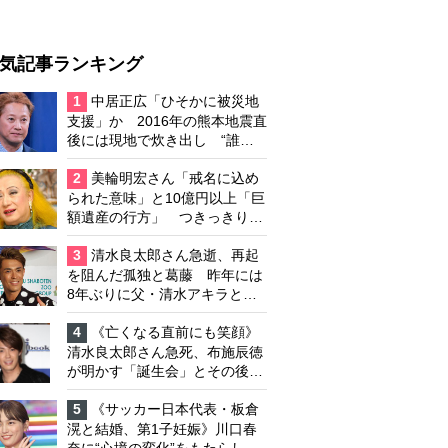
気記事ランキング
1
中居正広「ひそかに被災地
支援」か 2016年の熊本地震直
後には現地で炊き出し “誰に
も知られなくて良い”と、むし
ろ強まる福祉活動への思い
2
美輪明宏さん「戒名に込め
られた意味」と10億円以上「巨
額遺産の行方」 つきっきりで
私生活をサポートしていた元俳
優が相続か
3
清水良太郎さん急逝、再起
を阻んだ孤独と葛藤 昨年には
8年ぶりに父・清水アキラと共
演、本格的な活動再開に向かっ
ていたが…周囲が懸念していた
4
《亡くなる直前にも笑顔》
「不安定なところ」
清水良太郎さん急死、布施辰徳
が明かす「誕生会」とその後の
メッセージ
5
《サッカー日本代表・板倉
滉と結婚、第1子妊娠》川口春