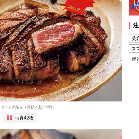
注
美
ス
親
健
美
夫
ハウスを大紹介（撮影／玉井幹郎）
写真42枚