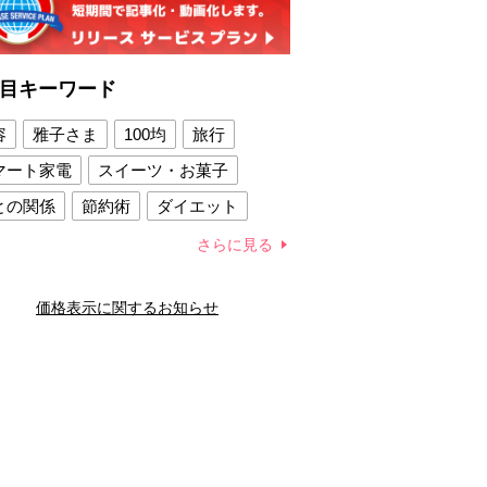
目キーワード
容
雅子さま
100均
旅行
マート家電
スイーツ・お菓子
との関係
節約術
ダイエット
康法
新製品
さらに見る
容賢者のダイエットグッズ
価格表示に関するお知らせ
との関係
新津春子
どか食い