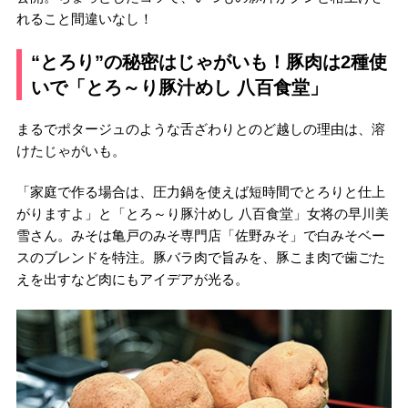
れること間違いなし！
“とろり”の秘密はじゃがいも！豚肉は2種使
いで「とろ～り豚汁めし 八百食堂」
まるでポタージュのような舌ざわりとのど越しの理由は、溶
けたじゃがいも。
「家庭で作る場合は、圧力鍋を使えば短時間でとろりと仕上
がりますよ」と「とろ～り豚汁めし 八百食堂」女将の早川美
雪さん。みそは亀戸のみそ専門店「佐野みそ」で白みそベー
スのブレンドを特注。豚バラ肉で旨みを、豚こま肉で歯ごた
えを出すなど肉にもアイデアが光る。