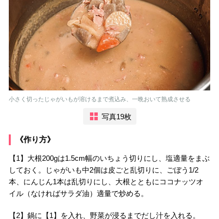
小さく切ったじゃがいもが溶けるまで煮込み、一晩おいて熟成させる
写真19枚
《作り方》
【1】大根200gは1.5cm幅のいちょう切りにし、塩適量をまぶ
しておく。じゃがいも中2個は皮ごと乱切りに、ごぼう1/2
本、にんじん1本は乱切りにし、大根とともにココナッツオ
イル（なければサラダ油）適量で炒める。
【2】鍋に【1】を入れ、野菜が浸るまでだし汁を入れる。