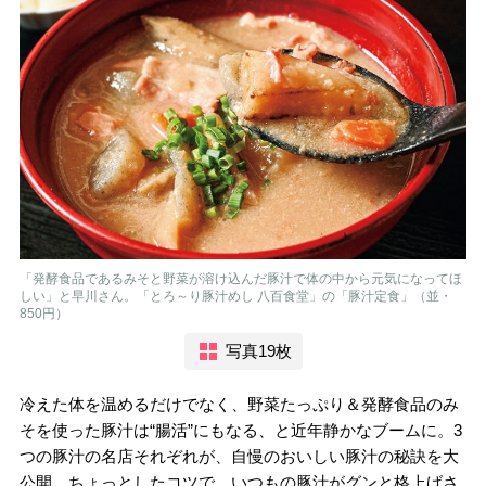
「発酵食品であるみそと野菜が溶け込んだ豚汁で体の中から元気になってほ
しい」と早川さん。「とろ～り豚汁めし 八百食堂」の「豚汁定食」（並・
850円）
写真19枚
冷えた体を温めるだけでなく、野菜たっぷり＆発酵食品のみ
そを使った豚汁は“腸活”にもなる、と近年静かなブームに。3
つの豚汁の名店それぞれが、自慢のおいしい豚汁の秘訣を大
公開。ちょっとしたコツで、いつもの豚汁がグンと格上げさ