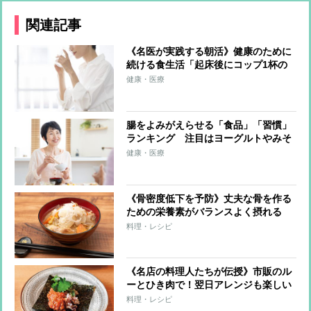
関連記事
《名医が実践する朝活》健康のために
続ける食生活「起床後にコップ1杯の
水を飲む」「朝食にみそ汁は欠かせな
健康・医療
い」「朝食で必ずコップ1杯のトマト
ジュースを飲む」
腸をよみがえらせる「食品」「習慣」
ランキング 注目はヨーグルトやみそ
汁、“充分な水分摂取”で蠕動運動を促
健康・医療
進【医師と食のプロが回答】
《骨密度低下を予防》丈夫な骨を作る
ための栄養素がバランスよく摂れる
“強骨みそ汁”レシピ15
料理・レシピ
《名店の料理人たちが伝授》市販のル
ーとひき肉で！翌日アレンジも楽しい
おいしいキーマ＆ドライカレーレシピ
料理・レシピ