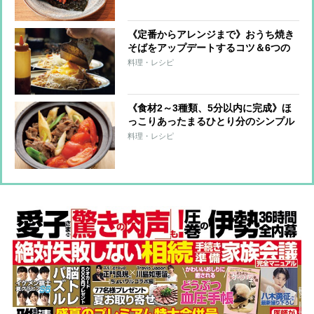
2つ
《定番からアレンジまで》おうち焼き
そばをアップデートするコツ＆6つの
レシピ！名店が麺、ソース、焼き方な
料理・レシピ
どを伝授
《食材2～3種類、5分以内に完成》ほ
っこりあったまるひとり分のシンプル
小鍋レシピ5つ
料理・レシピ