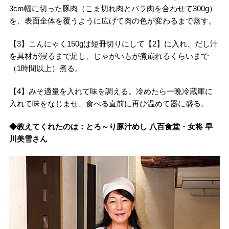
3cm幅に切った豚肉（こま切れ肉とバラ肉を合わせて300g）
を、表面全体を覆うように広げて肉の色が変わるまで蒸す。
【3】こんにゃく150gは短冊切りにして【2】に入れ、だし汁
を具材が浸るまで足し、じゃがいもが煮崩れるくらいまで
（1時間以上）煮る。
【4】みそ適量を入れて味を調える。冷めたら一晩冷蔵庫に
入れて味をなじませ、食べる直前に再び温めて器に盛る。
◆教えてくれたのは：とろ～り豚汁めし 八百食堂・女将 早
川美雪さん