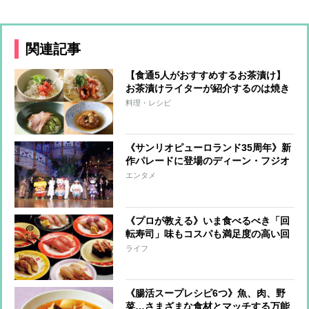
関連記事
【食通5人がおすすめするお茶漬け】
お茶漬けライターが紹介するのは焼き
鳥の缶詰で作る「焼き鳥茶漬け」
料理・レシピ
《サンリオピューロランド35周年》新
作パレードに登場のディーン・フジオ
カ「これでサンリオファミリーに！」
エンタメ
《プロが教える》いま食べるべき「回
転寿司」味もコスパも満足度の高い回
転寿司店＆自慢のネタを一挙紹介
ライフ
《腸活スープレシピ6つ》魚、肉、野
菜…さまざまな食材とマッチする万能