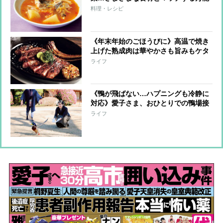
食材「キムチ」のスープで冬を乗り切
料理・レシピ
ろう
《年末年始のごほうびに》高温で焼き
上げた熟成肉は華やかさも旨みもケタ
違い【NY発絶品ステーキ名店】厳選5
ライフ
店！プロが教える「おうちでのステー
キ焼き方」も紹介
《鴨が飛ばない…ハプニングも冷静に
対応》愛子さま、おひとりでの鴨場接
待デビュー
ライフ