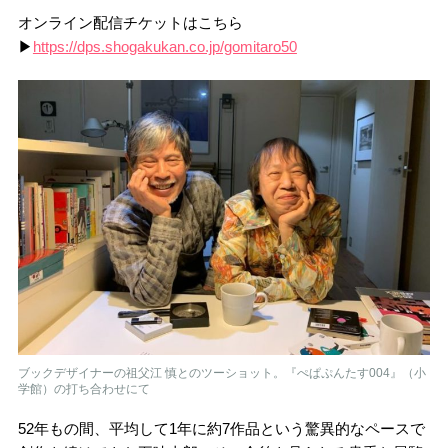
オンライン配信チケットはこちら
▶
https://dps.shogakukan.co.jp/gomitaro50
ブックデザイナーの祖父江 慎とのツーショット。『ぺぱぷんたす004』（小
学館）の打ち合わせにて
52年もの間、平均して1年に約7作品という驚異的なペースで