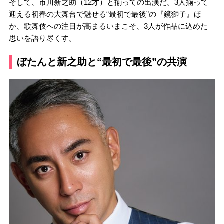
そして、市川新之助（12才）と揃っての出演だ。3人揃って
迎える初春の大舞台で魅せる“最初で最後”の『鏡獅子』ほ
か、歌舞伎への注目が高まるいまこそ、3人が作品に込めた
思いを語り尽くす。
ぼたんと新之助と“最初で最後”の共演