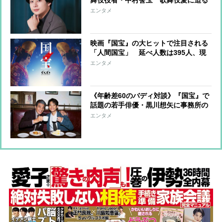
舞伎役者・中村莟玉 歌舞伎愛に迫る
ほど好きがあふれるのはパンダ愛。
エンタメ
映画『国宝』の大ヒットで注目される
「人間国宝」 延べ人数は395人、現
在は105人 年額200万円の特別助成金
エンタメ
が交付され予算上は116人の認定可能
《年齢差60のバディ対談》『国宝』で
話題の若手俳優・黒川想矢に事務所の
大先輩・舘ひろし「これ以上お芝居が
エンタメ
上手くなられたら困っちゃうなと」