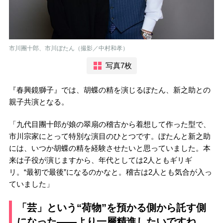
市川團十郎、市川ぼたん（撮影／中村和孝）
写真7枚
『春興鏡獅子』では、胡蝶の精を演じるぼたん、新之助との
親子共演となる。
「九代目團十郎が娘の翠扇の稽古から着想して作った型で、
市川宗家にとって特別な演目のひとつです。ぼたんと新之助
には、いつか胡蝶の精を経験させたいと思っていました。本
来は子役が演じますから、年代としては2人ともギリギ
リ。“最初で最後”になるのかなと。稽古は2人とも気合が入っ
ていました」
「芸」という“荷物”を預かる側から託す側
になった――より一層精進したいですね