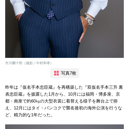
市川團十郎（撮影／中村和孝）
写真7枚
昨年は『仮名手本忠臣蔵』を再構築した『双仮名手本三升 裏
表忠臣蔵』を披露した1月から、10月には福岡・博多座、京
都・南座で約60㎏の大型衣裳に着替える様子を舞台上で拵
え、12月にはタイ・バンコクで襲名後初の海外公演を行うな
ど、精力的な1年だった。