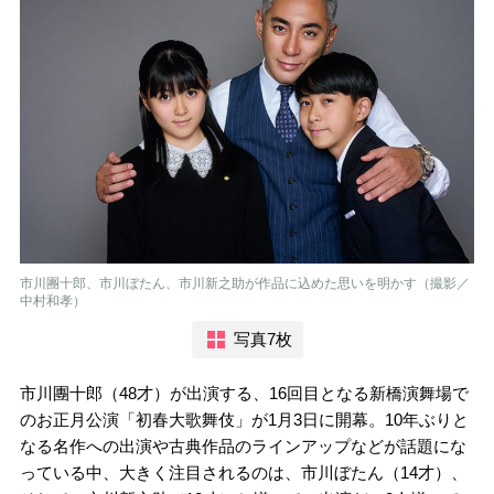
市川團十郎、市川ぼたん、市川新之助が作品に込めた思いを明かす（撮影／
中村和孝）
写真7枚
市川團十郎（48才）が出演する、16回目となる新橋演舞場で
のお正月公演「初春大歌舞伎」が1月3日に開幕。10年ぶりと
なる名作への出演や古典作品のラインアップなどが話題にな
っている中、大きく注目されるのは、市川ぼたん（14才）、