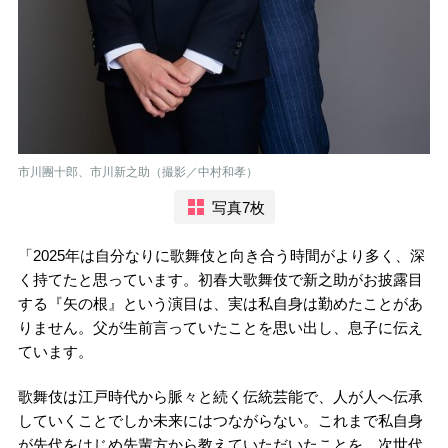
市川團十郎、市川新之助（撮影／中村和孝）
写真7枚
「2025年は自分なりに歌舞伎と向き合う時間がより多く、深
く持てたと思っています。初春大歌舞伎で新之助がお披露目
する『矢の根』という演目は、実は私自身は勤めたことがあ
りません。父が生前言っていたことを思い出し、息子に伝え
ています。
歌舞伎は江戸時代から脈々と続く伝統芸能で、人が人へ伝承
していくことでしか未来にはつながらない。これまで私自身
が先代をはじめ先輩方から教えていただいたことを、次世代