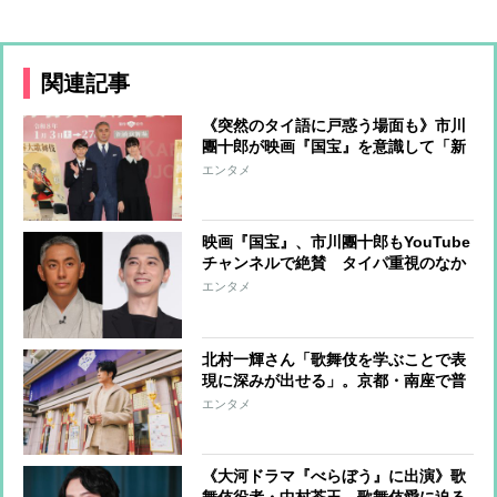
関連記事
《突然のタイ語に戸惑う場面も》市川
團十郎が映画『国宝』を意識して「新
春歌舞伎」の意気込み語る「いまなら
エンタメ
古典作品を学んでもらえるのでは」
映画『国宝』、市川團十郎もYouTube
チャンネルで絶賛 タイパ重視のなか
で上映時間3時間、“時代逆行”ヒット
エンタメ
の底力
北村一輝さん「歌舞伎を学ぶことで表
現に深みが出せる」。京都・南座で普
段は立ち入れないけれど、どうしても
エンタメ
見学したかった場所
《大河ドラマ『べらぼう』に出演》歌