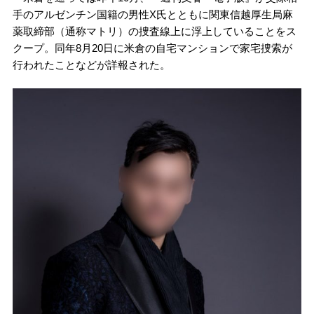
手のアルゼンチン国籍の男性X氏とともに関東信越厚生局麻
薬取締部（通称マトリ）の捜査線上に浮上していることをス
クープ。同年8月20日に米倉の自宅マンションで家宅捜索が
行われたことなどが詳報された。