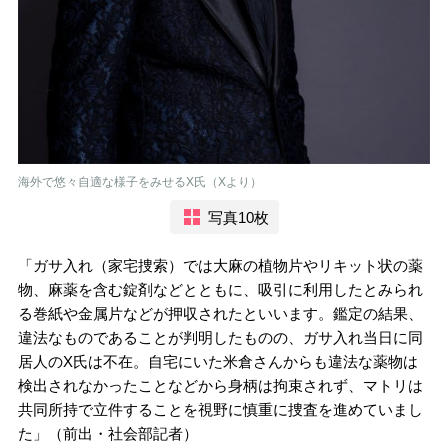
海外で悠々自適な様子をみせるX氏（Xより）
写真10枚
「ガサ入れ（家宅捜索）では大麻の植物片やリキット状の薬
物、麻薬を含む錠剤などとともに、吸引に利用したとみられ
る巻紙や金属片などが押収されたといいます。鑑定の結果、
違法なものであることが判明したものの、ガサ入れ当日に同
居人のX氏は不在。自宅にいた米倉さんからも違法な薬物は
検出されなかったことなどから身柄は拘束されず、マトリは
共同所持で立件することを視野に慎重に捜査を進めていまし
た」（前出・社会部記者）