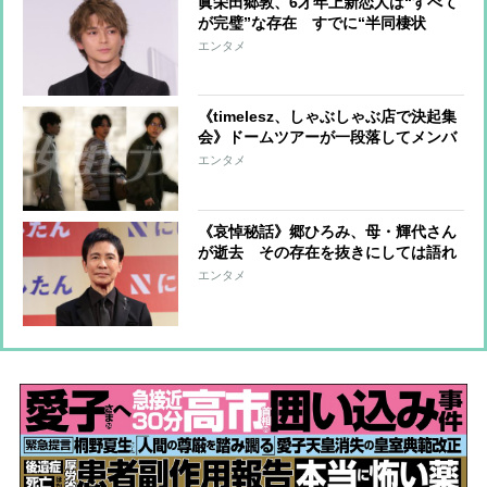
眞栄田郷敦、6才年上新恋人は“すべて
が完璧”な存在 すでに“半同棲状
態”で周囲には「いつ週刊誌に撮られ
エンタメ
てもいい」
《timelesz、しゃぶしゃぶ店で決起集
会》ドームツアーが一段落してメンバ
ー8人が集結 複数のスタッフがぐる
エンタメ
ぐると店舗の周辺を歩き回って警戒す
る物々しい雰囲気
《哀悼秘話》郷ひろみ、母・輝代さん
が逝去 その存在を抜きにしては語れ
ない「引退宣言」「松田聖子との破
エンタメ
局」「二谷友里恵との離婚」の真相