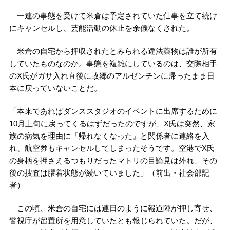
一連の事態を受けて米倉は予定されていた仕事を立て続け
にキャンセルし、芸能活動の休止を余儀なくされた。
米倉の自宅から押収されたとみられる違法薬物は誰が所有
していたものなのか。事態を複雑にしているのは、交際相手
のX氏がガサ入れ直後に故郷のアルゼンチンに帰ったまま日
本に戻っていないことだ。
「本来であればダンススタジオのイベントに出席するために
10月上旬に戻ってくるはずだったのですが、X氏は突然、家
族の病気を理由に『帰れなくなった』と関係者に連絡を入
れ、航空券もキャンセルしてしまったそうです。空港でX氏
の身柄を押さえるつもりだったマトリの目論見は外れ、その
後の捜査は膠着状態が続いていました」（前出・社会部記
者）
この頃、米倉の自宅には連日のように報道陣が押し寄せ、
警視庁が留置所を用意していたとも報じられていた。だが、