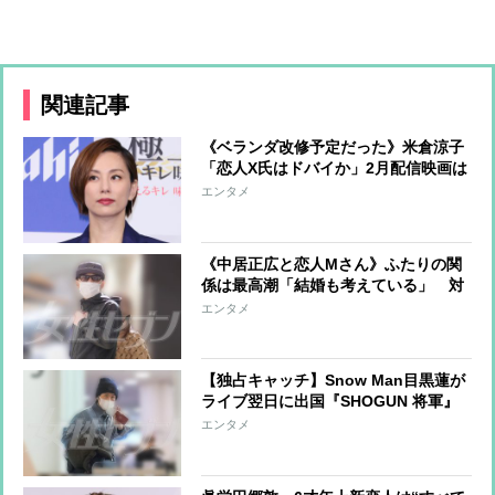
関連記事
《ベランダ改修予定だった》米倉涼子
「恋人X氏はドバイか」2月配信映画は
着々と進行も、愛犬とともに帰国を待
エンタメ
つ不安定な現状
《中居正広と恋人Mさん》ふたりの関
係は最高潮「結婚も考えている」 対
照的に余裕ゼロのフジテレビは過剰な
エンタメ
コンプラで雰囲気最悪、虎の子の不動
産事業も切り離しの危機
【独占キャッチ】Snow Man目黒蓮が
ライブ翌日に出国『SHOGUN 将軍』
の撮影でカナダへ 空港にメンバー2
エンタメ
人が駆けつけるサプライズ