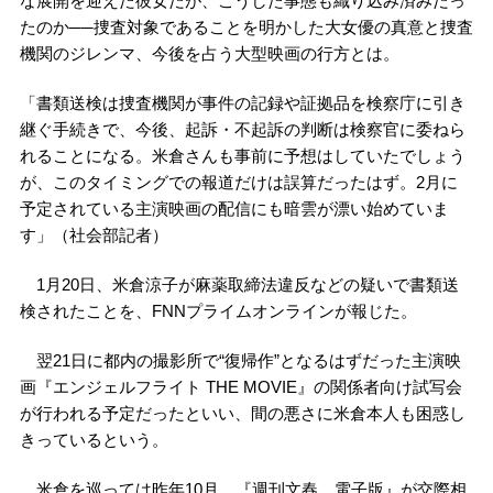
な展開を迎えた彼女だが、こうした事態も織り込み済みだっ
たのか──捜査対象であることを明かした大女優の真意と捜査
機関のジレンマ、今後を占う大型映画の行方とは。
「書類送検は捜査機関が事件の記録や証拠品を検察庁に引き
継ぐ手続きで、今後、起訴・不起訴の判断は検察官に委ねら
れることになる。米倉さんも事前に予想はしていたでしょう
が、このタイミングでの報道だけは誤算だったはず。2月に
予定されている主演映画の配信にも暗雲が漂い始めていま
す」（社会部記者）
1月20日、米倉涼子が麻薬取締法違反などの疑いで書類送
検されたことを、FNNプライムオンラインが報じた。
翌21日に都内の撮影所で“復帰作”となるはずだった主演映
画『エンジェルフライト THE MOVIE』の関係者向け試写会
が行われる予定だったといい、間の悪さに米倉本人も困惑し
きっているという。
米倉を巡っては昨年10月、『週刊文春 電子版』が交際相