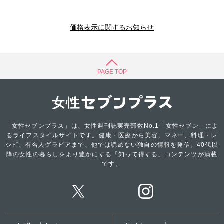
価格表示に関するお知らせ
PAGE TOP
「女性セブンプラス」は、女性週刊誌実売部数No.1「女性セブン」によ
るライフスタイルサイトです。健康・医療から美容、マネー、料理・レ
シピ、有名人グラビアまで、他では読めない独自の情報を発信。40代以
降の女性の暮らしをより豊かにする「知って得する」コンテンツが満載
です。