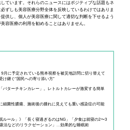
供しています。それらのニュースにはポジティブな話題もネ
は必ずしも美容医療分野全体を反映しているわけではありま
を提供し、個人が美容医療に関して適切な判断を下せるよう
が美容医療の利用を勧めることはありません。
 9月に予定されている熊本視察を被災地訪問に切り替えて
受け継ぐ“国民への寄り添い方”
「バターチキンカレー」。レトルトカレーが激変する簡単
に細菌性膿瘍、施術後の腫れに見えても重い感染症の可能
眠ルール」》「長く寝過ぎるのはNG」「夕食は就寝の2〜3
呼吸法などのリラクゼーション」…効果的な睡眠術