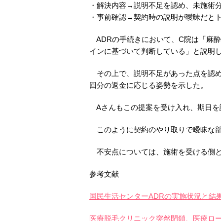
・解決内容→説明不足を認め、未施術分
・事前確認→契約時の説明が曖昧だと
ADRの手続きにおいて、C院は「麻
インに基づいて判断している」と説明
その上で、説明不足があった点を認め
回分の返金に応じる姿勢を示した。
Aさんもこの提案を受け入れ、期日を
このように契約のやり取りで曖昧な部
不安点については、施術を受ける側と
参考文献
国民生活センターADRの実施状況と結
医療脱毛クリニック突然閉鎖、医療ロ