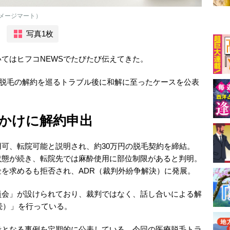
メージマート）
写真1枚
てはヒフコNEWSでたびたび伝えてきた。
療脱毛の解約を巡るトラブル後に和解に至ったケースを公表
かけに解約申出
可、転院可能と説明され、約30万円の脱毛契約を締結。
状態が続き、転院先では麻酔使用に部位制限があると判明。
を求めるも拒否され、ADR（裁判外紛争解決）に発展。
会」が設けられており、裁判ではなく、話し合いによる解
続）」を行っている。
となる事例を定期的に公表している。今回の医療脱毛トラ