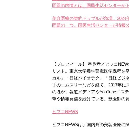
問題の内情とは、国民生活センターが
美容医療の契約トラブルが急増、202
問題の一つ、国民生活センターが情報
【プロフィール】 星良孝／ヒフコNE
リスト。東京大学農学部獣医学課程を卒
カル」「日経バイオテク」「日経ビジ
手のエムスリーなどを経て、2017年
のほか、報道メディアやYouTube『
筆や情報発信を続けている。獣医師の
ヒフコNEWS
ヒフコNEWSは、国内外の美容医療に