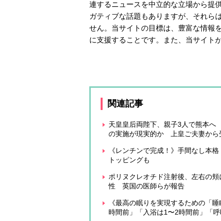
連するニュースを中立的な立場から提
ガティブな話題もありますが、それら
せん。当サイトの目標は、豊富な情報
に支援することです。また、当サイト
関連記事
天皇皇后両陛下、親子3人で熊本へ
の実施が現実的か 上皇ご夫妻から
《レンチンで完成！》手間なし本格
トッピングも
ポリヌクレオチド注射後、左右の頬
性 英国の医師らが報告
《最高の眠りを実現するための「睡
時間前」「入浴は1〜2時間前」「