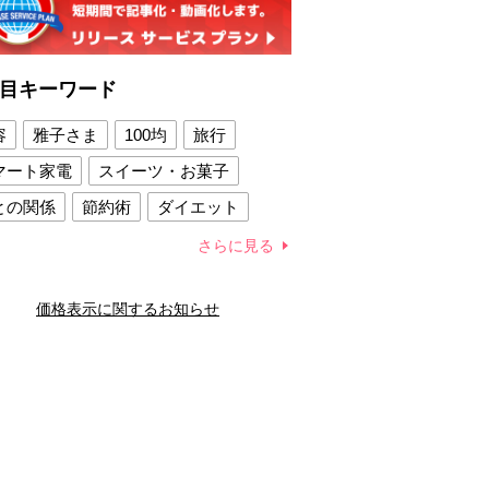
目キーワード
容
雅子さま
100均
旅行
マート家電
スイーツ・お菓子
との関係
節約術
ダイエット
康法
新製品
さらに見る
容賢者のダイエットグッズ
価格表示に関するお知らせ
との関係
新津春子
どか食い