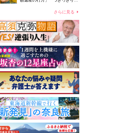
額遺産の行方」 つきっきりで
私生活をサポートしていた元俳
優が相続か
さらに見る