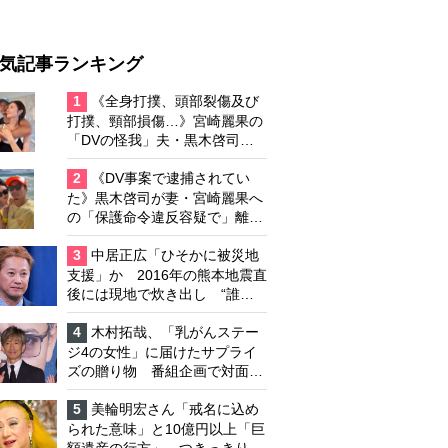
気記事ランキング
1
《全身打撲、頭部裂傷及び
打撲、頸部損傷…》宮崎麗果の
「DVの怪我」夫・黒木啓司の
逮捕で始まる「夫婦の闘争」
2
《DV事案で逮捕されてい
た》黒木啓司が妻・宮崎麗果へ
の「保護命令違反容疑で」離婚
協議は「第二ステージ」へ
3
中居正広「ひそかに被災地
支援」か 2016年の熊本地震直
後には現地で炊き出し “誰に
も知られなくて良い”と、むし
ろ強まる福祉活動への思い
4
木村拓哉、「乳がんステー
ジ4の女性」に届けたサプライ
ズの贈り物 番組企画で対面し
たファンが、夢と希望を与える
心遣いに「うれしくて号泣しま
5
美輪明宏さん「戒名に込め
した」
られた意味」と10億円以上「巨