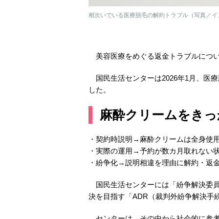
相次いでいる医療脱毛の解約トラブル（写真／イ
美容医療をめぐる返金トラブルについ
国民生活センターは2026年1月、医
した。
麻酔クリームをきっ
・契約時説明→麻酔クリームは全身使用
・実際の運用→予約が数カ月取れない
・紛争化→説明相違を理由に解約・返金
国民生活センターには「紛争解決委員
決を目指す「ADR（裁判外紛争解決手
センターは、その中から社会的に参考