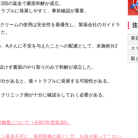
2回の返金で書面和解が成立。
トラブルに発展しやすく、事前確認が重要。
酔クリームの使用は安全性を最優先し、製薬会社のガイドラ
注
した。
美
、Aさんに不安を与えたことへの配慮として、未施術分2
ス
親
設けず書面のやり取りのみで和解が成立した。
健
美
分があると、後々トラブルに発展する可能性がある。
夫
クリニック側が十分に確認をしておく必要がある。
果概要について（令和7年度第3回）
ーン返金不可に、美容医療の落とし穴、お金が返ってこない