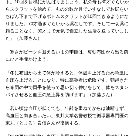
ト。10回を目標にがんばりましょう。私の母も80才ぐらいか
らスクワットを始めて、ものの数か月でいすなしでお尻をい
ちばん下まで下げるボトムスクワットが10回できるようにな
りました。70才過ぎぐらいから薬なしです。そして一切薬に
頼ることなく、90才まで元気で自立した生活を送っていまし
た」（加藤さん）
寒さがピークを迎えるいまの季節は、毎朝布団から出る前
にひと手間かけよう。
「冬に布団から出て体が冷えると、体温を上げるため急激に
血圧を上げることになり、特に高齢者は危険です。朝起きた
ら布団の中で両手を使って思い切り伸びをして、体をスタン
バイさせると血圧の急上昇を防げます」（加藤さん）
若い頃は血圧が低くても、年齢を重ねてからは油断せず、
高血圧と向き合いたい。東邦大学名誉教授で循環器専門医の
東丸（とまる）貴信さんが指摘する。