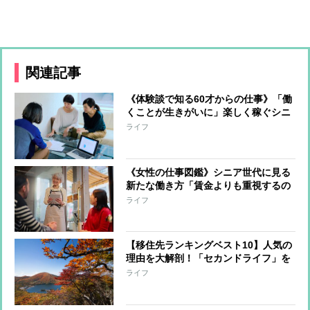
関連記事
《体験談で知る60才からの仕事》「働
くことが生きがいに」楽しく稼ぐシニ
ア女性の働き方をリアルレポート
ライフ
《女性の仕事図鑑》シニア世代に見る
新たな働き方「賃金よりも重視するの
は…」シニア女性が活躍する12の仕事
ライフ
も紹介
【移住先ランキングベスト10】人気の
理由を大解剖！「セカンドライフ」を
求めるシニア層から「暮らしを整えた
ライフ
い」子育て世代まで選ぶ決め手とは？