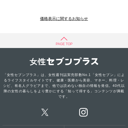
価格表示に関するお知らせ
PAGE TOP
「女性セブンプラス」は、女性週刊誌実売部数No.1「女性セブン」によ
るライフスタイルサイトです。健康・医療から美容、マネー、料理・レ
シピ、有名人グラビアまで、他では読めない独自の情報を発信。40代以
降の女性の暮らしをより豊かにする「知って得する」コンテンツが満載
です。