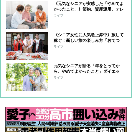
《元気なシニアが実感した「やめてよ
かったこと」》節約、資産運用、テレ
ビ、人間関係、下の世代への援助な
ライフ
ど…「もういい年だからと制約するこ
と」をやめれば、人生が変わる
《シニア女性に人気急上昇中》旅して
稼ぐ！新しい旅の楽しみ方「おてつ
旅」をオバ記者が体験レポート！「生
ライフ
きがいになっている」という人も
元気なシニアが語る「年をとってか
ら、やめてよかったこと」ダイエッ
ト、減塩、ジム通い、病院通い、サプ
ライフ
リメント…“過度な節制”や“ストイッ
クな努力”は必要ない