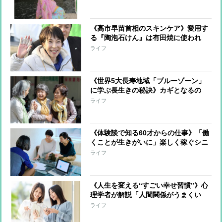
ションが再流行
《高市早苗首相のスキンケア》愛用す
る『陶泡石けん』は有田焼に使われ
る“陶土”が原材料 陶土の粘着力が毛
ライフ
穴に詰まった皮脂や汚れ、肌のくすみ
のもとを吸着
《世界5大長寿地域「ブルーゾーン」
に学ぶ長生きの秘訣》カギとなるの
は“自然と体を動かす環境が整ってい
ライフ
る”生活、何気ないおしゃべりを楽し
むことも立派な健康習慣
《体験談で知る60才からの仕事》「働
くことが生きがいに」楽しく稼ぐシニ
ア女性の働き方をリアルレポート
ライフ
《人生を変える“すごい幸せ習慣”》心
理学者が解説「人間関係がうまくい
く」「ネガティブ思考を変える」ため
ライフ
には？やる気が出ないときに気持ち切