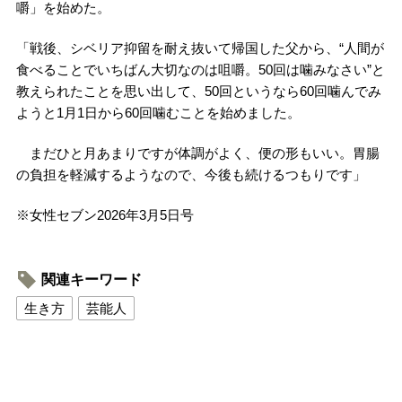
嚼」を始めた。
「戦後、シベリア抑留を耐え抜いて帰国した父から、“人間が
食べることでいちばん大切なのは咀嚼。50回は噛みなさい”と
教えられたことを思い出して、50回というなら60回噛んでみ
ようと1月1日から60回噛むことを始めました。
まだひと月あまりですが体調がよく、便の形もいい。胃腸
の負担を軽減するようなので、今後も続けるつもりです」
※
女性セブン
2026
年
3
月
5
日号
関連キーワード
生き方
芸能人