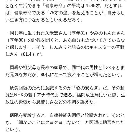
となく生活できる「健康寿命」の平均は75.45才。だとすれ
ば、健康寿命である「75才の壁」を超えることが、自分らし
い生き方につながるともいえるだろう。
「同じ年に生まれた久米宏さん（享年81）やみのもんたさん
（享年80）の訃報を聞くと、ああ自分も近づいてきているな
と感じます」。そう、しんみりと語るのはキャスターの草野
仁さん（81才）だ。
両親や祖父母も長寿の家系で、同世代の男性と比べるとま
だ元気な方だが、80代になって疲れることが増えたという。
疲労回復のために意識するのが「心の安らぎ」だ。その起
源はNHKの若手アナ時代まで遡る。福岡放送局にいた際、生
放送の緊張から息苦しさなどの不調を訴えた。
病院を受診すると、自律神経失調症と診断された。そのと
き、「細かいことにクヨクヨしないで」と医師に助言された
という。