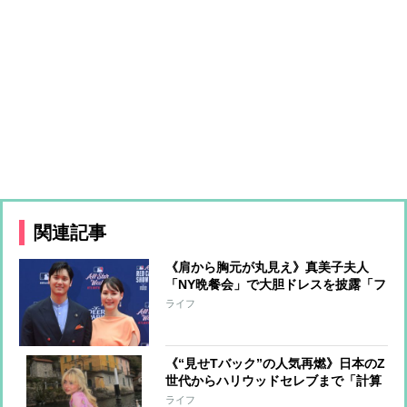
関連記事
《肩から胸元が丸見え》真美子夫人
「NY晩餐会」で大胆ドレスを披露「フ
ァッションアイコンぶり」が止まらな
ライフ
い！
《“見せTバック”の人気再燃》日本のZ
世代からハリウッドセレブまで「計算
して見せる」あざとくないY2Kファッ
ライフ