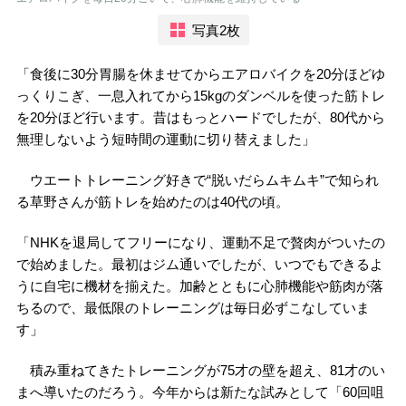
写真2枚
「食後に30分胃腸を休ませてからエアロバイクを20分ほどゆ
っくりこぎ、一息入れてから15kgのダンベルを使った筋トレ
を20分ほど行います。昔はもっとハードでしたが、80代から
無理しないよう短時間の運動に切り替えました」
ウエートトレーニング好きで“脱いだらムキムキ”で知られ
る草野さんが筋トレを始めたのは40代の頃。
「NHKを退局してフリーになり、運動不足で贅肉がついたの
で始めました。最初はジム通いでしたが、いつでもできるよ
うに自宅に機材を揃えた。加齢とともに心肺機能や筋肉が落
ちるので、最低限のトレーニングは毎日必ずこなしていま
す」
積み重ねてきたトレーニングが75才の壁を超え、81才のい
まへ導いたのだろう。今年からは新たな試みとして「60回咀