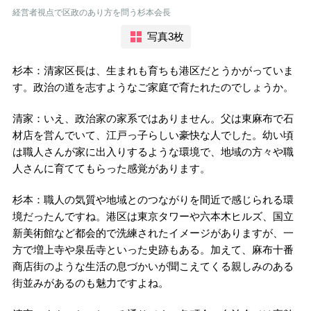
経営者視点で区政のあり方を問う杉本会長
写真3枚
杉本：清家区長は、生まれも育ちも港区だとうかがっていま
す。政治の道を志すようなご家庭で育たれたのでしょうか。
清家：いえ、政治家の家系ではありません。父は東麻布で石
材店を営んでいて、江戸っ子らしい豪快な人でした。幼い頃
は職人さんが家に出入りするような環境で、地域の方々や職
人さんに育ててもらった感覚があります。
杉本：職人の気質や地域とのつながりを間近で感じられる環
境だったんですね。港区は東京タワーや六本木ヒルズ、国立
新美術館など都会的で洗練されたイメージがありますが、一
方で増上寺や泉岳寺といった史跡もある。加えて、麻布十番
商店街のような生活の息づかいが聞こえてくる親しみのある
街並みがあるのも魅力ですよね。