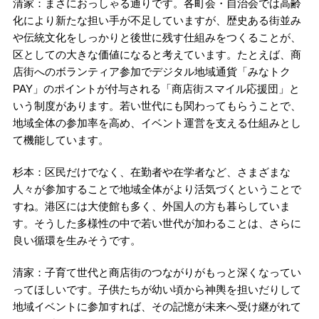
清家：まさにおっしゃる通りです。各町会・自治会では高齢
化により新たな担い手が不足していますが、歴史ある街並み
や伝統文化をしっかりと後世に残す仕組みをつくることが、
区としての大きな価値になると考えています。たとえば、商
店街へのボランティア参加でデジタル地域通貨「みなトク
PAY」のポイントが付与される「商店街スマイル応援団」と
いう制度があります。若い世代にも関わってもらうことで、
地域全体の参加率を高め、イベント運営を支える仕組みとし
て機能しています。
杉本：区民だけでなく、在勤者や在学者など、さまざまな
人々が参加することで地域全体がより活気づくということで
すね。港区には大使館も多く、外国人の方も暮らしていま
す。そうした多様性の中で若い世代が加わることは、さらに
良い循環を生みそうです。
清家：子育て世代と商店街のつながりがもっと深くなってい
ってほしいです。子供たちが幼い頃から神輿を担いだりして
地域イベントに参加すれば、その記憶が未来へ受け継がれて