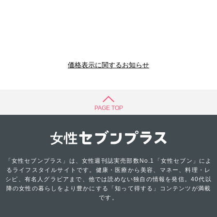
価格表示に関するお知らせ
PAGE TOP
「女性セブンプラス」は、女性週刊誌実売部数No.1「女性セブン」によ
るライフスタイルサイトです。健康・医療から美容、マネー、料理・レ
シピ、有名人グラビアまで、他では読めない独自の情報を発信。40代以
降の女性の暮らしをより豊かにする「知って得する」コンテンツが満載
です。