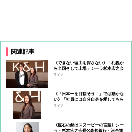
関連記事
《できない理由を探さない》「札幌か
ら全国そして上場」シーラ杉本宏之会
長がLOIVE代表・前川彩香さんに聞
ライフ
く”社員の99％女性パワーの源泉”
《「日本一を目指そう！」では動かな
い》「社員には自分自身を愛してもら
いたい」シーラ杉本宏之会長がLOIVE
ライフ
代表・前川彩香さんに聞く”マネジメ
ントにおける男女差”
《座右の銘はスヌーピーの言葉》シー
ラ・杉本宏之会長✕高知銀行・河合祐