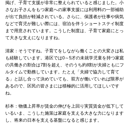
掲げ、子育て支援が非常に整えられていると感じました。小
さなお子さんをもつ家庭への家事支援には利用料の一部補助
が出て負担が軽減されている。さらに、保護者が仕事や病気
などで育児が難しい際には、宿泊を伴うショートステイ制度
まで用意されています。こうした制度は、子育て家庭にとっ
て大きな支えになりますね。
清家：そうですね。子育てをしながら働くことの大変さは私
も経験しています。港区では0～5才の未就学児童を持つ家庭
の共働きの割合は7割を超え、そのうち約8割が夫婦ともにフ
ルタイムで勤務しています。たとえ「夫婦で協力して育て
る」と話し合って決めていても、双方が働いていれば限界が
あるので、区民の皆さまには積極的に活用してほしいです
ね。
杉本：物価上昇率が賃金の伸びを上回り実質賃金が低下して
いるいま、こうした施策は家庭を支える大きな力になります
し、将来の日本を支える基盤になると感じます。