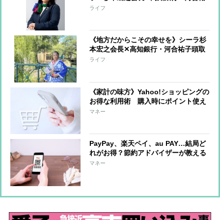
子頭取「いじめ」も乗り越え「女性初
ライフ
の地銀頭取」に
《地方だからこその幸せを》シーラ杉
本宏之会長✕高知銀行・河合祐子頭取
が語る高知の未来「“人口減少”でも地
ライフ
方は終わらない」
《家計の味方》Yahoo!ショッピングの
お得な利用術 購入時にポイント使え
る“今すぐ利用”、PayPayの活用で大
マネー
幅値引きも
PayPay、楽天ペイ、au PAY…結局ど
れがお得？節約アドバイザーが教える
サービスの特徴とポイントUPのワザ
マネー