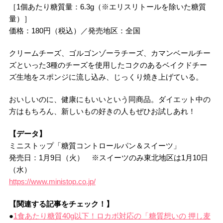
［1個あたり糖質量：6.3g（※エリスリトールを除いた糖質
量）］
価格：180円（税込）／発売地区：全国
クリームチーズ、ゴルゴンゾーラチーズ、カマンベールチー
ズといった3種のチーズを使用したコクのあるベイクドチー
ズ生地をスポンジに流し込み、じっくり焼き上げている。
おいしいのに、健康にもいいという同商品。ダイエット中の
方はもちろん、新しいもの好きの人もぜひお試しあれ！
【データ】
ミニストップ「糖質コントロールパン＆スイーツ」
発売日：1月9日（火） ※スイーツのみ東北地区は1月10日
（水）
https://www.ministop.co.jp/
【関連する記事をチェック！】
●
1食あたり糖質40g以下！ロカボ対応の「糖質想いの 押し麦