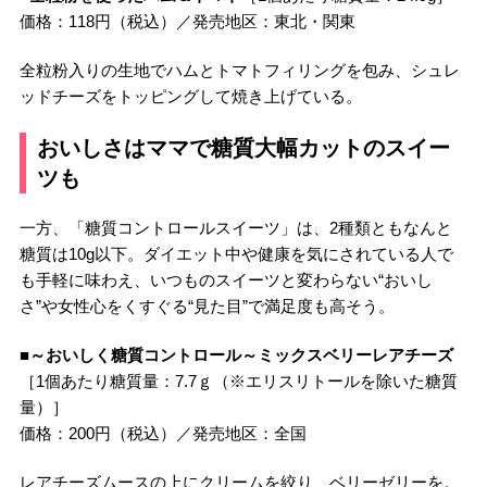
価格：118円（税込）／発売地区：東北・関東
全粒粉入りの生地でハムとトマトフィリングを包み、シュレ
ッドチーズをトッピングして焼き上げている。
おいしさはママで糖質大幅カットのスイー
ツも
一方、「糖質コントロールスイーツ」は、2種類ともなんと
糖質は10g以下。ダイエット中や健康を気にされている人で
も手軽に味わえ、いつものスイーツと変わらない“おいし
さ”や女性心をくすぐる“見た目”で満足度も高そう。
■～おいしく糖質コントロール～ミックスベリーレアチーズ
［1個あたり糖質量：7.7ｇ（※エリスリトールを除いた糖質
量）］
価格：200円（税込）／発売地区：全国
レアチーズムースの上にクリームを絞り、ベリーゼリーを。