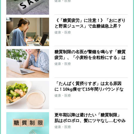
健康・医療
《「糖質疲労」に注意！》「おにぎり
と野菜ジュース」で血糖値急上昇？
「低GI食品のそばならOK」は誤解だ
健康・医療
った
糖質制限の名医が警鐘を鳴らす「糖質
疲労」、「小麦粉を全粒粉にする」は
意味がない？ 注意すべき「低脂肪ヨ
健康・医療
ーグルト」
「たんぱく質摂りすぎ」は太る原因
に！10kg痩せて15年間リバウンドな
しの管理栄養士が語る
健康・医療
更年期以降は避けたい「糖質制限」
肌はボロボロ、髪にツヤなし…むやみ
にやると“老け”のもとに
健康・医療