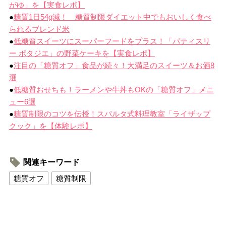
がゆ」を【実食レポ】
●
糖質1日54g減！ 糖質制限ダイエット中でもおいしく食べ
られるブレンド米
●
低糖質スイーツにスーパーフードをプラス！「パティスリ
ー ポタジエ」の野菜ケーキを【実食レポ】
●
注目の「糖質オフ」食品が続々！大満足のスイーツ＆お酒8
選
●
低糖質おせちも！ラーメンや牛丼もOKの「糖質オフ」メニ
ュー6選
●
糖質制限のコツを伝授！スパルタ式料理教室「ライザップ
クック」を【体験レポ】
関連キーワード
糖質オフ
糖質制限