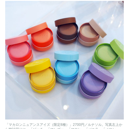
「マカロンニュアンスアイズ（限定8種）」2700円／ルナソル。写真左上か