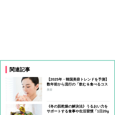
関連記事
【2025年・韓国美容トレンドを予測】
数年前から流行の「飲む＆食べるコス
メ」が日本上陸か 最注目は上あごに
美容
貼り付けて摂取する「フィルムタイプ
の食品」
《冬の肌乾燥の解決法》うるおい力を
サポートする食事や生活習慣「1日20g