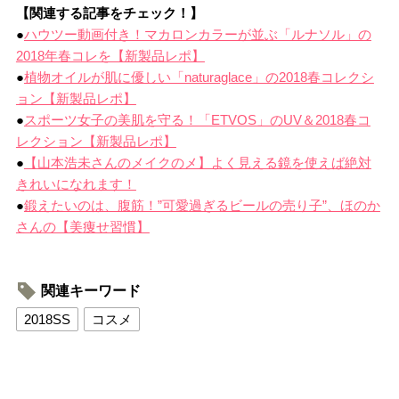
【関連する記事をチェック！】
●
ハウツー動画付き！マカロンカラーが並ぶ「ルナソル」の
2018年春コレを【新製品レポ】
●
植物オイルが肌に優しい「naturaglace」の2018春コレクシ
ョン【新製品レポ】
●
スポーツ女子の美肌を守る！「ETVOS」のUV＆2018春コ
レクション【新製品レポ】
●
【山本浩未さんのメイクのメ】よく見える鏡を使えば絶対
きれいになれます！
●
鍛えたいのは、腹筋！”可愛過ぎるビールの売り子”、ほのか
さんの【美痩せ習慣】
関連キーワード
2018SS
コスメ