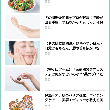
の油脂を」「外出時はマスクで保湿」
美容
冬の肌乾燥問題をプロが解決！年齢が
出る手指、すねやかかともしっかり保
湿「調理中はこまめに手を拭く」のも
美容
ポイント
《冬の肌乾燥問題》乾きやすい目元・
口元はもちろん、唇や首も抜かりな
く！ブースターを活用、ドラッグスト
美容
アで選ぶべきは保湿成分配合
《密かにブーム》「医療機関専売コス
メ」は何がすごいのか？“美のプロ”た
ちが選んだ逸品とその理由
美容
保湿ケア、肌のバリア強化、エイジン
グケア… 美容エディターが教える美
肌にマストな「美容成分」は？
美容