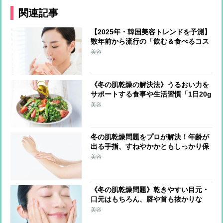
関連記事
【2025年・韓国美容トレンドを予測】
数年前から流行の「飲む＆食べるコス
メ」が日本上陸か 最注目は上あごに
美容
貼り付けて摂取する「フィルムタイプ
の食品」
《冬の肌乾燥の解決法》うるおい力を
サポートする食事や生活習慣「1日20g
の油脂を」「外出時はマスクで保湿」
美容
冬の肌乾燥問題をプロが解決！年齢が
出る手指、すねやかかともしっかり保
湿「調理中はこまめに手を拭く」のも
美容
ポイント
《冬の肌乾燥問題》乾きやすい目元・
口元はもちろん、唇や首も抜かりな
く！ブースターを活用、ドラッグスト
美容
アで選ぶべきは保湿成分配合