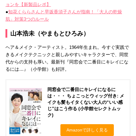
ョンを【新製品レポ】
●
知花くららさんと早坂香須子さんが指南！「大人の乾燥
肌」対策3つのルール
山本浩未（やまもとひろみ）
ヘア＆メイク・アーティスト。1964年生まれ。今すぐ実践で
きるメイクテクニックと親しみやすいキャラクターで、同世
代からの支持も厚い。最新刊『同窓会で二番目にキレイにな
るには…』（小学館）も好評。
同窓会で二番目にキレイになるに
は・・・ ちょこっとウィッグ付き: メ
イクも髪もイタくない大人の“いい感
じ”はこう作る (小学館セレクトムッ
ク)
Amazonで詳しく見る