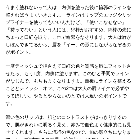
うまく塗れないって人は、内側を塗った後に輪郭のラインを
整えればうまくいきますよ。ラインはリップのエッジやリッ
プライナーを使ってもいいんだけど、「使いこなせない」
「持ってない」という人には、綿棒がおすすめ。綿棒の先に
ちょっと口紅を取り、これで輪郭をなぞります。大人は唇が
しぼんできてるから、唇を「イー」の形にしながらなぞるの
がポイント。
一度ティッシュで押さえて口紅の色と質感を唇にフィットさ
せたら、もう1度、内側に塗ります。このひと手間でライン
がなじんで、もちもよくなりますよ。最後にラインを整える
こととティッシュオフ、この2つは大人の唇メイクで必ずや
ってほしい。やるとやらないのとでは大違いのポイントで
す。
濃い色のリップは、肌とのコントラストがはっきりするの
で、肌がきれいに明るく見え、赤みで血色よく健康的にも見
せてくれます。さらに流行の色なので、旬の顔立ちになりま