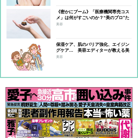
《密かにブーム》「医療機関専売コス
メ」は何がすごいのか？“美のプロ”た
ちが選んだ逸品とその理由
美容
保湿ケア、肌のバリア強化、エイジン
グケア… 美容エディターが教える美
肌にマストな「美容成分」は？
美容