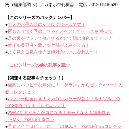
円（編集部調べ）／カネボウ化粧品 電話：0120-518-520
【このシリーズのバックナンバー】
●
大人のお手入れのシメはクリームです！
●
唇もカサつく季節。ちゃんとケアしてベースを 整えて
●
足の裏をブラシで擦こするだけで顔の血色までアップ
●
オイル美容液で潤いツヤ肌がよみがえる！
●
よく見える鏡を使えば絶対きれいになれます！
→
このシリーズの他の記事を読む
【関連する記事をチェック！】
●
最高にハッピーな気分に！「ゲラン」からピンク×ハートの
春コレクション
●
ハウツー動画付き！マカロンカラーが並ぶ「ルナソル」の
2018年春コレを【新製品レポ】
●
2WAYなアイテムが気になる！モードな大人顔を作る
「RMK」の2018年春コレ
●
早春メイクはピュアに。「CHICCA」の2018年SSコレクシ