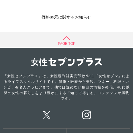
価格表示に関するお知らせ
PAGE TOP
「女性セブンプラス」は、女性週刊誌実売部数No.1「女性セブン」によ
るライフスタイルサイトです。健康・医療から美容、マネー、料理・レ
シピ、有名人グラビアまで、他では読めない独自の情報を発信。40代以
降の女性の暮らしをより豊かにする「知って得する」コンテンツが満載
です。