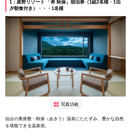
1：星野リゾート 「界 秋保」宿泊券（1組2名様・1泊
夕朝食付き）・・・1名様
写真15枚
仙台の奥座敷・秋保（あきう）温泉にたたずみ、豊かな自然
を堪能できる温泉宿。