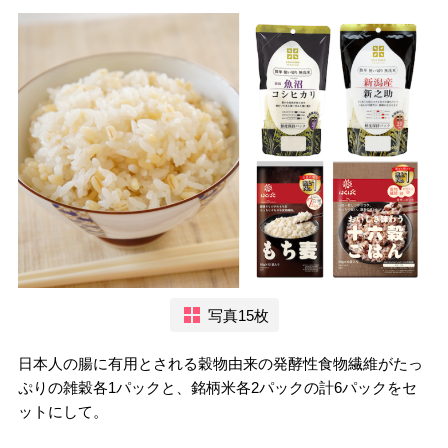
写真15枚
日本人の腸に有用とされる穀物由来の発酵性食物繊維がたっ
ぷりの雑穀各1パックと、銘柄米各2パックの計6パックをセ
ットにして。