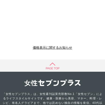
価格表示に関するお知らせ
PAGE TOP
「女性セブンプラス」は、女性週刊誌実売部数No.1「女性セブン」によ
るライフスタイルサイトです。健康・医療から美容、マネー、料理・レ
シピ、有名人グラビアまで、他では読めない独自の情報を発信。40代以