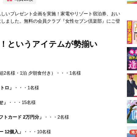
れしいプレゼント企画を実施！家電やリゾート宿泊券、おい
意しました。無料の会員クラブ『女性セブン倶楽部』にご登
！というアイテムが勢揃い
1組2名様・1泊 夕朝食付き）・・・1名様
ストロ」
・・・1名様
せ」
・・・15名様
フトカード 2万円分」
・・・2名様
 12個入」
・・・10名様