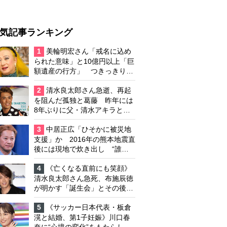
気記事ランキング
1
美輪明宏さん「戒名に込め
られた意味」と10億円以上「巨
額遺産の行方」 つきっきりで
私生活をサポートしていた元俳
優が相続か
2
清水良太郎さん急逝、再起
を阻んだ孤独と葛藤 昨年には
8年ぶりに父・清水アキラと共
演、本格的な活動再開に向かっ
ていたが…周囲が懸念していた
3
中居正広「ひそかに被災地
「不安定なところ」
支援」か 2016年の熊本地震直
後には現地で炊き出し “誰に
も知られなくて良い”と、むし
ろ強まる福祉活動への思い
4
《亡くなる直前にも笑顔》
清水良太郎さん急死、布施辰徳
が明かす「誕生会」とその後の
メッセージ
5
《サッカー日本代表・板倉
滉と結婚、第1子妊娠》川口春