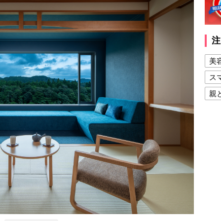
注
美
ス
親
健
美
夫