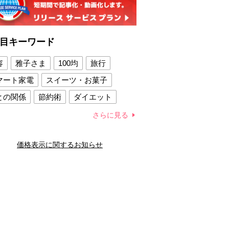
目キーワード
容
雅子さま
100均
旅行
マート家電
スイーツ・お菓子
との関係
節約術
ダイエット
康法
新製品
さらに見る
容賢者のダイエットグッズ
価格表示に関するお知らせ
との関係
新津春子
どか食い