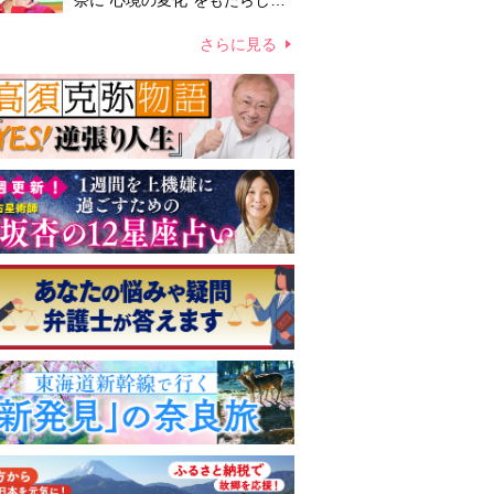
奈に“心境の変化”をもたらした
主演映画『ママせか』 身を削
って「がんに蝕まれる母」を演
さらに見る
じた壮絶な撮影現場